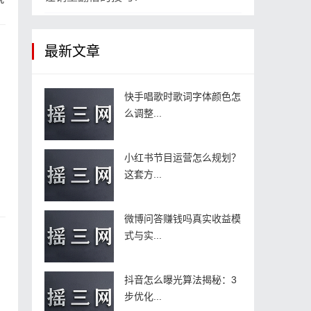
最新文章
快手唱歌时歌词字体颜色怎
么调整...
小红书节目运营怎么规划？
这套方...
微博问答赚钱吗真实收益模
式与实...
抖音怎么曝光算法揭秘：3
步优化...