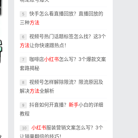
快手怎么看直播回放？直播回放的
5
三种
方法
视频号热门话题标签怎么找？这3个
6
方法
让你快速蹭热点！
咖啡店
小红书
怎么写？3个爆款文案
7
套路揭秘
视频号怎样解除限流？限流原因及
8
解决
方法
全解析
抖音如何开直播？
新手
小白的详细
9
教程
小红书
服装营销文案怎么写？3个
10
让销量翻倍的技巧！
就