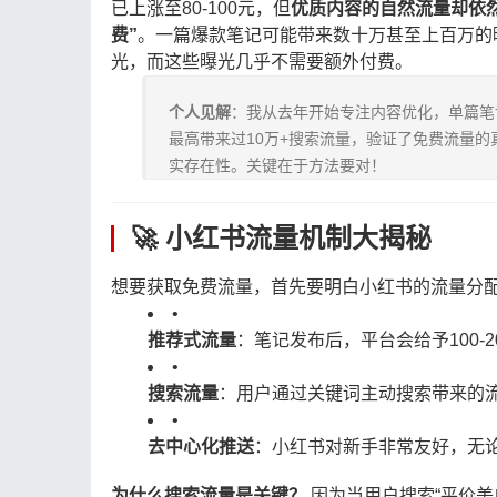
已上涨至80-100元，但
优质内容的自然流量却依然
费”
。一篇爆款笔记可能带来数十万甚至上百万的
光，而这些曝光几乎不需要额外付费。
个人见解
：我从去年开始专注内容优化，单篇笔
最高带来过10万+搜索流量，验证了免费流量的
实存在性。关键在于方法要对！
🚀 小红书流量机制大揭秘
想要获取免费流量，首先要明白小红书的流量分
•
推荐式流量
：笔记发布后，平台会给予100
•
搜索流量
：用户通过关键词主动搜索带来的
•
去中心化推送
：小红书对新手非常友好，无
为什么搜索流量是关键？
​ 因为当用户搜索“平