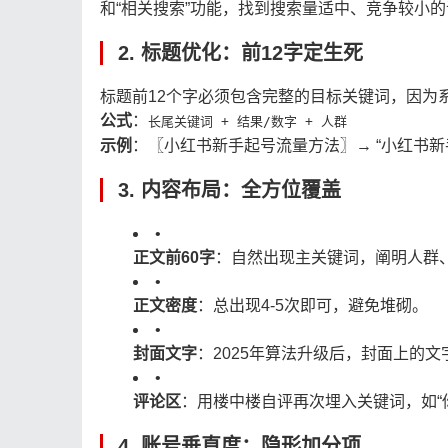
和“相关搜索”功能，找到搜索量适中、竞争较小的
2. 标题优化：前12字定生死
标题前12个字必须包含完整的目标关键词，因为
公式
：
长尾关键词 + 结果/数字 + 人群
示例
：〖小红书新手起号流量方法〗→ “小红书新手
3. 内容布局：全方位覆盖
•
正文前60字
：自然出现主关键词，阐明人群
•
正文密度
：总出现4-5次即可，避免堆砌。
•
封面文字
：2025年算法升级后，封面上的
•
评论区
：用楼中楼自评再次埋入关键词，如“
4. 账号垂直度：隐形加分项