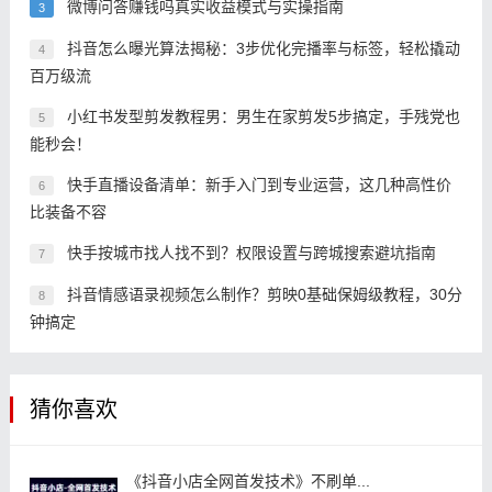
微博问答赚钱吗真实收益模式与实操指南
3
抖音怎么曝光算法揭秘：3步优化完播率与标签，轻松撬动
4
百万级流
小红书发型剪发教程男：男生在家剪发5步搞定，手残党也
5
能秒会！
快手直播设备清单：新手入门到专业运营，这几种高性价
6
比装备不容
快手按城市找人找不到？权限设置与跨城搜索避坑指南
7
抖音情感语录视频怎么制作？剪映0基础保姆级教程，30分
8
钟搞定
猜你喜欢
《抖音小店全网首发技术》不刷单...