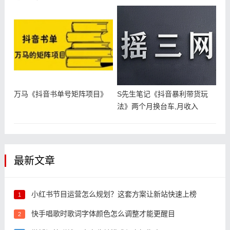
万马《抖音书单号矩阵项目》
S先生笔记《抖音暴利带货玩
法》两个月换台车,月收入
30000
最新文章
小红书节目运营怎么规划？这套方案让新站快速上榜
1
快手唱歌时歌词字体颜色怎么调整才能更醒目
2