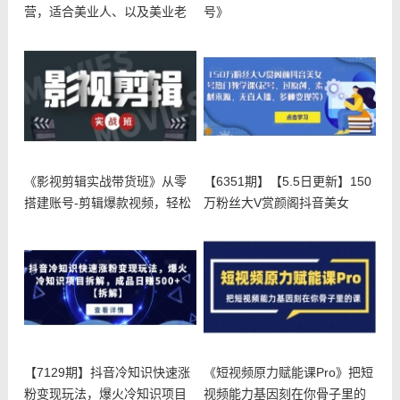
营，适合美业人、以及美业老
号》
板，创
《影视剪辑实战带货班》从零
【6351期】【5.5日更新】150
搭建账号-剪辑爆款视频，轻松
万粉丝大V赏颜阁抖音美女
上热门
【7129期】抖音冷知识快速涨
《短视频原力赋能课Pro》把短
粉变现玩法，爆火冷知识项目
视频能力基因刻在你骨子里的