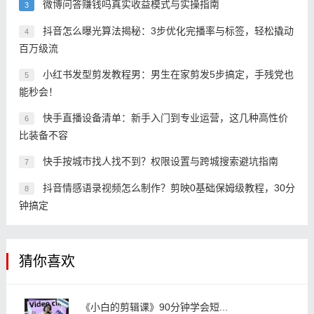
微博问答赚钱吗真实收益模式与实操指南
3
抖音怎么曝光算法揭秘：3步优化完播率与标签，轻松撬动
4
百万级流
小红书发型剪发教程男：男生在家剪发5步搞定，手残党也
5
能秒会！
快手直播设备清单：新手入门到专业运营，这几种高性价
6
比装备不容
快手按城市找人找不到？权限设置与跨城搜索避坑指南
7
抖音情感语录视频怎么制作？剪映0基础保姆级教程，30分
8
钟搞定
猜你喜欢
《小白的剪辑课》90分钟学会短...