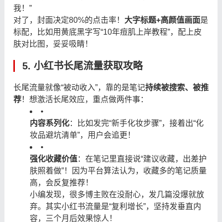
我！”
对了，封面决定80%的点击率！
大字标题+高颜值画面
是
标配，比如用黄底黑字写“10年痘肌上岸教程”，配上皮
肤对比图，妥妥吸睛！
5. 小红书长尾流量获取攻略
长尾流量就像“被动收入”，靠的是笔记
持续被搜索、被推
荐
！想激活长尾效应，重点做两件事：
•
内容系列化
：比如发完“新手化妆步骤”，接着出“化
妆品避坑清单”，用户会追更！
•
强化收藏价值
：在笔记里直接说“建议收藏，出差护
肤照着做”！因为平台算法认为，收藏多的笔记质量
高，会反复推荐！
小编发现，很多博主败在没耐心，发几篇没爆就放
弃。其实小红书流量是“复利增长”，坚持发垂直内
容，三个月后效果惊人！