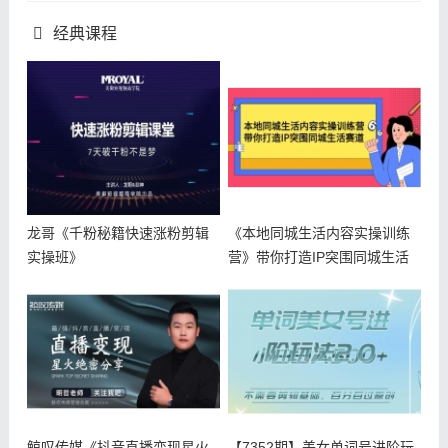
经典课程
龙哥《千粉秘籍快速涨粉剪辑
《本地同城生活内容实操训练
实操班》
营》带你打造IP突围同城生活
赛道
鲸叹传媒《抖音直播变现星火
【7352期】美女单词号进阶玩