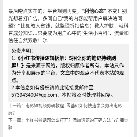
最后唠点实在的：平台规则再变，
“利他心态”
​ 不变！别
光想着打广告，多问自己“我的内容能帮用户解决啥问
题？” 比如教人省钱，就整理折扣信息；教人护肤，就科
普成分知识…只要成为用户心中的“生活小百科”，流量和
信任自然双收！🚀
免责声明：
1.
《小红书传播逻辑拆解：5招让你的笔记持续刷
屏！》
是来源于网络，版权归原作者所有。本站只作
为分享和展示的平台，文章中的观点不代表本站的观
点。
2.本信息如有侵权请将此链接发邮件至
573943400@qq.com，本站将及时处理并回复。
上一篇：电影短视频剪辑教程_零基础如何快速学会剪出电影
感？
下一篇：小红书参话题怎么打开？添加话题的正确方法与详细步
骤