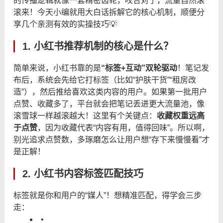
的传播逻辑就像一套精密齿轮，咬合对了，流量自然滚
滚来！今天小编就用大白话拆解它的核心机制，顺便分
享几个亲测有效的实操技巧💡
1. 小红书推荐机制的核心是什么？
简单来说，小红书靠的是
“标签+互动”双轮驱动
！笔记发
布后，系统会先给它打标签（比如“护肤干货”“租房改
造”），然后推给喜欢这类内容的用户。如果第一批用户
点赞、收藏多了，平台就会把笔记丢进更大流量池，像
滚雪球一样越滚越大！这里有个关键点：
收藏权重远高
于点赞
，因为收藏代表“内容有用，值得回味”。所以啊，
别光追求点赞数，多琢磨怎么让用户想“存下来慢慢看”才
是正解！
2. 小红书内容标签匹配技巧
标签就是你和用户的“媒人”！想精准匹配，得学会三步
走：
•