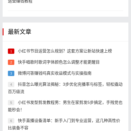
运营赚钱教程
最新文章
小红书节目运营怎么规划？这套方案让新站快速上榜
1
快手唱歌时歌词字体颜色怎么调整才能更醒目
2
微博问答赚钱吗真实收益模式与实操指南
3
抖音怎么曝光算法揭秘：3步优化完播率与标签，轻松撬动
4
百万级流
小红书发型剪发教程男：男生在家剪发5步搞定，手残党也
5
能秒会！
快手直播设备清单：新手入门到专业运营，这几种高性价
6
比装备不容