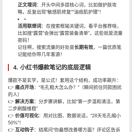
正文埋词
：开头中间多提核心词，比如做护肤攻
略，反复出现“敏感肌修复”“油痘肌护理”！
•
活用联想词
：在搜索框输关键词，看平台推荐啥，
比如搜“露营”会弹出“露营装备清单”，这些就是流量
密码！
记住啊，搜索流量的好处是
长期有效
，一篇优质笔
记能给你带几年客源！
4. 小红书爆款笔记的底层逻辑
爆款不是玄学，是公式！套用这个结构，成功率飙升：
👉
痛点开场
：“毛孔粗大怎么办？”（瞬间抓住同款困扰
的人）
👉
解决方案
：分步骤讲解，比如“第一步温和清洁，第
二步刷酸维稳”
👉
价值可视化
：用对比图、数据说话，“28天毛孔缩小
50%”！
👉
互动钩子
：结尾问“你最想改善哪方面？评论区告诉