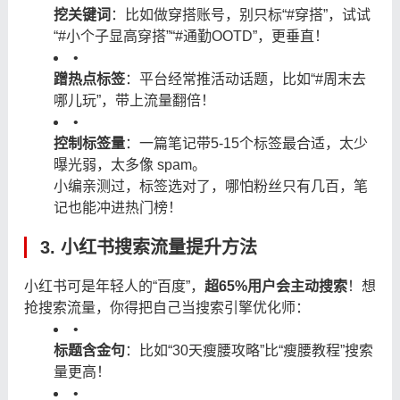
挖关键词
：比如做穿搭账号，别只标“#穿搭”，试试
“#小个子显高穿搭”“#通勤OOTD”，更垂直！
•
蹭热点标签
：平台经常推活动话题，比如“#周末去
哪儿玩”，带上流量翻倍！
•
控制标签量
：一篇笔记带5-15个标签最合适，太少
曝光弱，太多像 spam。
小编亲测过，标签选对了，哪怕粉丝只有几百，笔
记也能冲进热门榜！
3. 小红书搜索流量提升方法
小红书可是年轻人的“百度”，
超65%用户会主动搜索
！想
抢搜索流量，你得把自己当搜索引擎优化师：
•
标题含金句
：比如“30天瘦腰攻略”比“瘦腰教程”搜索
量更高！
•