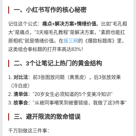
一、
小红书写作
的核心秘密
记住这个公式：
痛点+解决方案+情绪价值
。比如"毛孔粗
大"是痛点，"3天缩毛孔教程"是解决方案，"素颜也能扛
原相机"就是情绪价值。在
摇三网
的《爆款标题库》里，
这类组合拳标题的打开率高达83%！
二、3个让笔记
上热门
的黄金结构
1.
对比法
：前3张图放问题（黄黑皮），后3张放效果
（冷白皮）
2.
清单体
："20岁女生必须知道的5个变美冷知识"
3.
故事会
："从被同事嘲笑到被要链接，我做了这3件事"
三、避开
限流
的致命错误
千万别做这三件事：