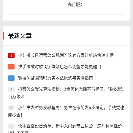
高阶版》
最新文章
小红书节目运营怎么规划？这套方案让新站快速上榜
1
快手唱歌时歌词字体颜色怎么调整才能更醒目
2
微博问答赚钱吗真实收益模式与实操指南
3
抖音怎么曝光算法揭秘：3步优化完播率与标签，轻松撬动
4
百万级流
小红书发型剪发教程男：男生在家剪发5步搞定，手残党也
5
能秒会！
快手直播设备清单：新手入门到专业运营，这几种高性价
6