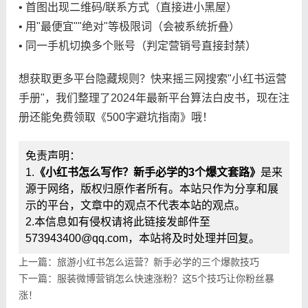
• 首图出现二维码/联系方式（直接进小黑屋）
• 用"最便宜""绝对"等极限词（会被系统折叠）
• 同一手机切换多个账号（判定营销号直接封禁）
想获取更多平台隐藏规则？快来摇三网搜索"小红书运营
手册"，我们整理了2024年最新平台算法白皮书，现在注
册还能免费领取《500字避坑指南》哦！
免责声明：
1.
《小红书怎么写作？新手必学的3个爆文套路》
是来
源于网络，版权归原作者所有。本站只作为分享和展
示的平台，文章中的观点不代表本站的观点。
2.本信息如有侵权请将此链接发邮件至
573943400@qq.com，本站将及时处理并回复。
上一篇：旅游小红书怎么运营？新手必学的三个爆款技巧
下一篇：服装微博营销怎么快速涨粉？这5个技巧让你粉丝暴
涨！