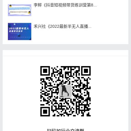
李鲆《抖音短视频带货练训营第8...
禾兴社《2022最新半无人直播...