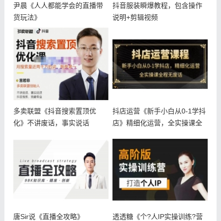
尹晨《人人都能学会的直播带
抖音服装瞬爆教程，包含操作
货玩法》
说明+剪辑视频
多卖联盟《抖音搜索置顶优
抖店运营《新手小白从0-1学抖
化》不讲废话，事实说话
店》精细化运营，全实操课全
程无
唐Sir说《直播全攻略》
透透糖《个?人IP实操训练?营