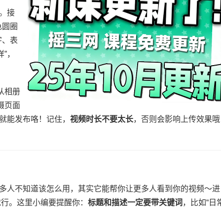
。接
色圆圈
字、表
”，
从相册
摄页面
就能发布咯！记住，​
​视频时长不要太长​
​，否则会影响上传效果哦
很多人不知道该怎么用，其实它能帮你让更多人看到你的视频～进
就行。这里小编要提醒你：​
​标题和描述一定要带关键词​
​，比如“日