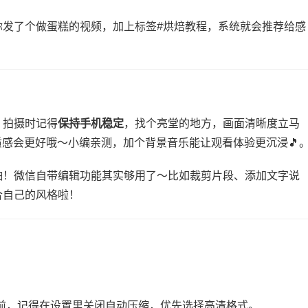
你发了个做蛋糕的视频，加上标签#烘焙教程，系统就会推荐给感
拍摄时记得​
​保持手机稳定​
​，找个亮堂的地方，画面清晰度立马
质感会更好哦～小编亲测，加个背景音乐能让观看体验更沉浸🎵
怕！微信自带编辑功能其实够用了～比如裁剪片段、添加文字说
合自己的风格啦！
传前，记得在设置里关闭自动压缩，优先选择高清格式。