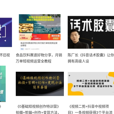
怀旧视
食品饮料赛道好物分享，月销
陈厂长《抖音话术胶囊》让
万单短视频运营全教程
拥有高级人设
》
《0基础短视频创作特训营》
《视频二剪+抖音中视频项
拍摄+剪辑+创作+变现方法，
目》一条视频获得3个平台流