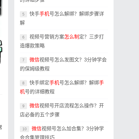
快手
手机
号怎么解绑？解绑步骤详
5
解
视频号营销方案
怎么制
定？三步打
6
造爆款策略
微信
视频号怎么发图文？3分钟学会
7
的保姆级教程
快手绑定
手机
号怎么解绑？解绑
手
8
机
号的详细教程
微信
视频号开店流程怎么操作？开
9
店必备的五个步骤
常
微信
视频号怎么加合集？3分钟学
10
会合集管理技巧