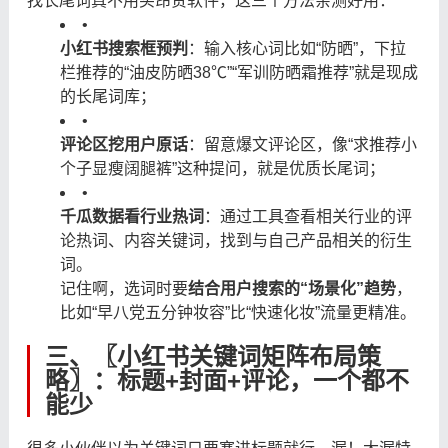
找长尾词真不用买昂贵软件，这三个方法亲测好用：
•
小红书搜索框预判
：输入核心词比如“防晒”，下拉
栏推荐的“油皮防晒38℃”“军训防晒霜推荐”就是现成
的长尾词库；
•
评论区挖用户原话
：留意爆文评论区，像“求推荐小
个子显瘦阔腿裤”这种提问，就是优质长尾词；
•
千瓜数据看行业热词
：通过工具查看相关行业的评
论热词、内容关键词，找到与自己产品相关的衍生
词。
记住啊，选词时要
结合用户搜索的“场景化”趋势
，
比如“早八党五分钟妆容”比“快速化妆”流量更精准。
三、〖小红书关键词矩阵布局策
略〗：标题+封面+评论，一个都不
能少