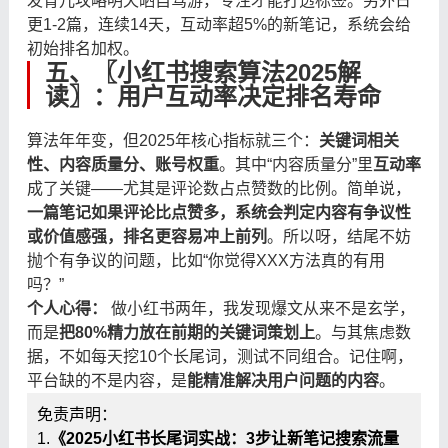
发育儿攻略明天晒自驾游，专注才能打透标签。另外日
更1-2篇，连续14天，互动率超5%的新笔记，系统会给
初始排名加权。
五、〖小红书搜索算法2025解
读〗：用户互动率决定排名寿命
算法年年变，但2025年核心指标就三个：
关键词相关
性、内容质量分、账号权重
。其中“内容质量分”里
互动率
成了关键——尤其是评论数占点赞数的比例。简单说，
一篇笔记如果评论比点赞多，系统会判定内容有争议性
或价值感强，排名更容易冲上前列
。所以呀，结尾不妨
抛个有争议的问题，比如“你觉得XXX方法真的有用
吗？”
个人心得：
​ 做小红书两年，我发现爆文从来不是玄学，
而是
把80%精力放在前期的关键词策划上
。与其焦虑数
据，不如每天挖10个长尾词，测试不同组合。记住啊，
平台缺的不是内容，是
能精准解决用户问题的内容
。
免责声明：
1.
《2025小红书长尾词实战：3步让新笔记搜索流量