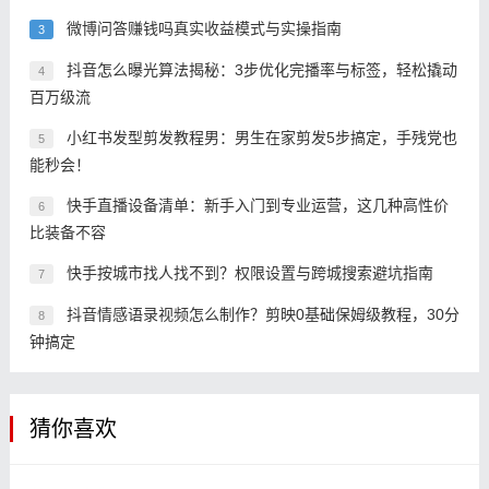
微博问答赚钱吗真实收益模式与实操指南
3
抖音怎么曝光算法揭秘：3步优化完播率与标签，轻松撬动
4
百万级流
小红书发型剪发教程男：男生在家剪发5步搞定，手残党也
5
能秒会！
快手直播设备清单：新手入门到专业运营，这几种高性价
6
比装备不容
快手按城市找人找不到？权限设置与跨城搜索避坑指南
7
抖音情感语录视频怎么制作？剪映0基础保姆级教程，30分
8
钟搞定
猜你喜欢