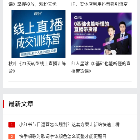
课》掌握投放，涨粉无忧
IP，实体店利用抖音强引流变
现，打
秋叶《21天转型线上直播训练
红人星球《0基础也能听懂的直
营》
播带货课》
最新文章
小红书节目运营怎么规划？这套方案让新站快速上榜
1
快手唱歌时歌词字体颜色怎么调整才能更醒目
2