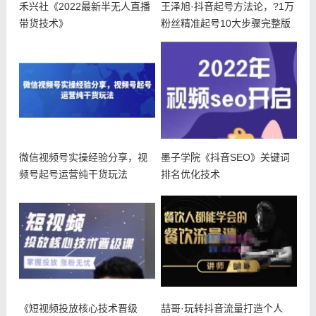
禾兴社《2022最新半无人直播
王泽旭·抖音起号方法论，?1万
带货技术》
粉丝精准起号10大步骤完整版
微信视频号实操经验分享，视
墨子学院《抖音SEO》关键词
频号起号运营纯干货玩法
排名优化技术
《短视频投放核心技术晋级
喆哥·玩转抖音流量打造个人