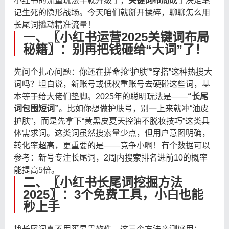
小红书的流量玩法早就升级了，
关键词布局
成了决定笔
记生死的隐形战场。今天咱们就掰开揉碎，聊聊怎么用
长尾词撬动精准流量！
一、〖小红书运营2025关键词布局
秘籍〗：别再把钱砸给“大词”了！
先问个扎心问题：你还在拼命抢“护肤”“穿搭”这种热搜大
词吗？坦白说，新账号或低权重账号去硬碰这些词，基
本等于给大佬们垫脚。2025年的聪明玩法是——
“长尾
词包围短词”
。比如你想做护肤号，别一上来就冲“油皮
护肤”，而是先拿下“黄黑皮夏天控油不脱妆技巧”这类具
体需求词。这类词虽然搜索量少点，但用户意图明确，
转化率超高，更重要的是——竞争小啊！有个数据可以
参考：新号专注长尾词，2周内搜索排名进前10的概率
能提高5倍。
二、〖小红书长尾词挖掘方法
2025〗：3个免费工具，小白也能
秒上手