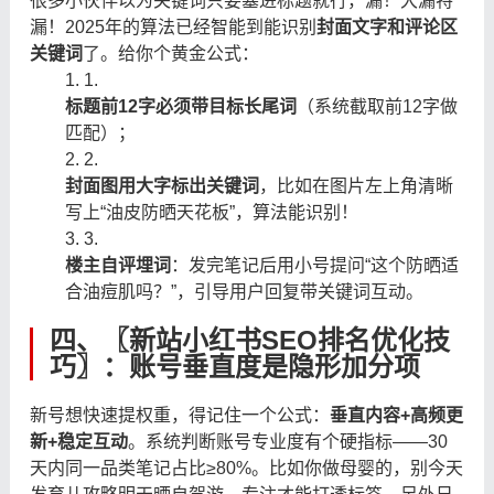
很多小伙伴以为关键词只要塞进标题就行，漏！大漏特
漏！2025年的算法已经智能到能识别
封面文字和评论区
关键词
了。给你个黄金公式：
1.
标题前12字必须带目标长尾词
（系统截取前12字做
匹配）；
2.
封面图用大字标出关键词
，比如在图片左上角清晰
写上“油皮防晒天花板”，算法能识别！
3.
楼主自评埋词
：发完笔记后用小号提问“这个防晒适
合油痘肌吗？”，引导用户回复带关键词互动。
四、〖新站小红书SEO排名优化技
巧〗：账号垂直度是隐形加分项
新号想快速提权重，得记住一个公式：
垂直内容+高频更
新+稳定互动
。系统判断账号专业度有个硬指标——30
天内同一品类笔记占比≥80%。比如你做母婴的，别今天