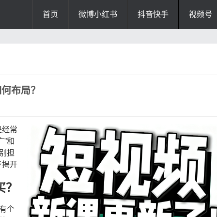
首页
微博小红书
抖音快手
视频号
如何布局？
是经常
”和
别担
步揭开
买？
有个