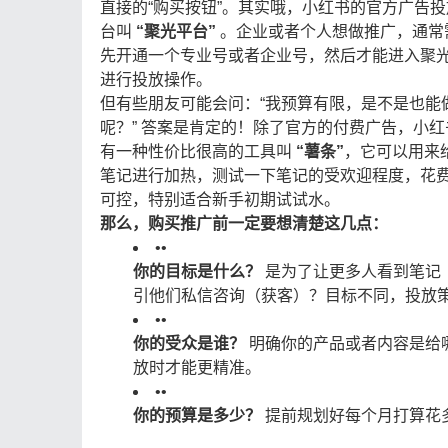
直接的“购买按钮”。其实哦，小红书的官方广告投
台叫
“聚光平台”
​ 。企业或者个人想做推广，通常
先开通一个专业号或者企业号，然后才能进入聚
进行投放操作。
但有些朋友可能会问：“我预算有限，是不是也能
呢？” 答案是肯定的！除了官方的付费广告，小红
有一种性价比很高的工具叫
“薯条”
，它可以用来
笔记进行加热，测试一下笔记的受欢迎程度，花
可控，特别适合新手初期试试水。
那么，购买推广前一定要想清楚这几点：
•
•
你的目标是什么？
​ 是为了让更多人看到笔
引他们私信咨询（获客）？目标不同，投放
•
•
你的受众是谁？
​ 明确你的产品或者内容是给
放时才能更精准。
•
•
你的预算是多少？
​ 提前规划好每个月打算