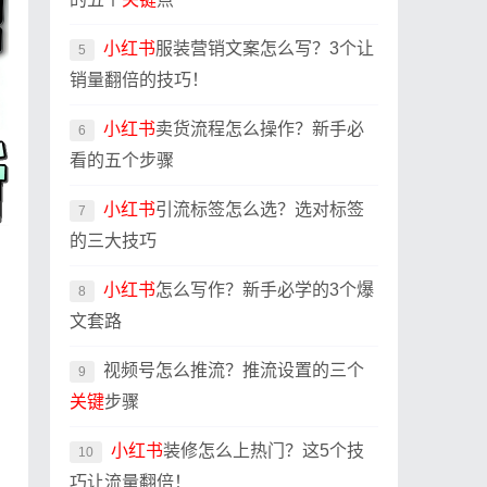
小红书
服装营销文案怎么写？3个让
5
销量翻倍的技巧！
小红书
卖货流程怎么操作？新手必
6
看的五个步骤
小红书
引流标签怎么选？选对标签
7
的三大技巧
小红书
怎么写作？新手必学的3个爆
8
文套路
视频号怎么推流？推流设置的三个
9
关键
步骤
小红书
装修怎么上热门？这5个技
10
巧让流量翻倍！