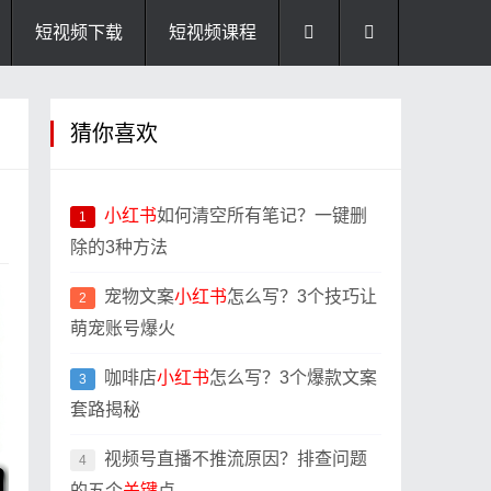
短视频下载
短视频课程
猜你喜欢
小红书
如何清空所有笔记？一键删
1
除的3种方法
宠物文案
小红书
怎么写？3个技巧让
2
萌宠账号爆火
咖啡店
小红书
怎么写？3个爆款文案
3
套路揭秘
视频号直播不推流原因？排查问题
4
的五个
关键
点