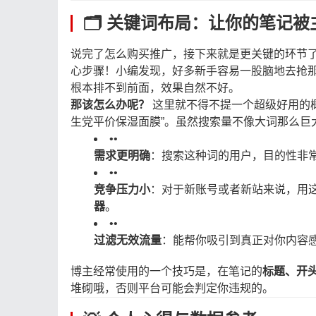
🗂️ 关键词布局：让你的笔记
说完了怎么购买推广，接下来就是更关键的环节
心步骤！小编发现，好多新手容易一股脑地去抢那
根本排不到前面，效果自然不好。
那该怎么办呢？
​ 这里就不得不提一个超级好用的
生党平价保湿面膜”。虽然搜索量不像大词那么巨
•
•
需求更明确
：搜索这种词的用户，目的性非
•
•
竞争压力小
：对于新账号或者新站来说，用
器
。
•
•
过滤无效流量
：能帮你吸引到真正对你内容
博主经常使用的一个技巧是，在笔记的
标题、开
堆砌哦，否则平台可能会判定你违规的。