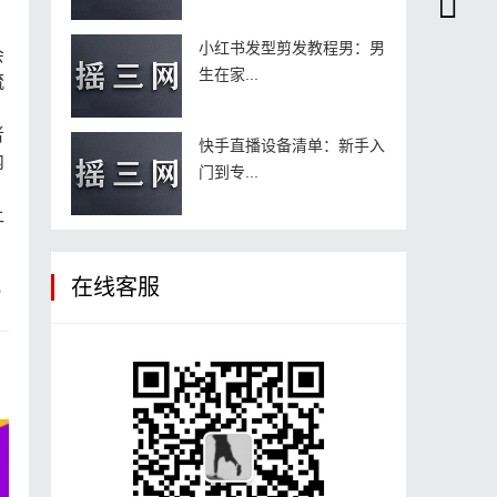
小红书发型剪发教程男：男
会
生在家...
流
者
快手直播设备清单：新手入
内
门到专...
让
在线客服
？