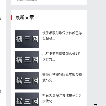
最新文章
核
快手唱歌时歌词字体颜色怎
么调整...
小红书节目运营怎么规划？
这套方...
微博问答赚钱吗真实收益模
式与实...
地
抖音怎么曝光算法揭秘：3
步优化...