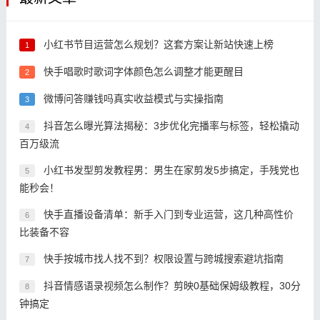
小红书节目运营怎么规划？这套方案让新站快速上榜
1
快手唱歌时歌词字体颜色怎么调整才能更醒目
2
微博问答赚钱吗真实收益模式与实操指南
3
抖音怎么曝光算法揭秘：3步优化完播率与标签，轻松撬动
4
百万级流
小红书发型剪发教程男：男生在家剪发5步搞定，手残党也
5
能秒会！
快手直播设备清单：新手入门到专业运营，这几种高性价
6
比装备不容
快手按城市找人找不到？权限设置与跨城搜索避坑指南
7
抖音情感语录视频怎么制作？剪映0基础保姆级教程，30分
8
钟搞定