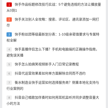
快手作品标题修改技巧实战：5个避免违规的方法让播放量
1
从0到1
快手关注别人全攻略：搜索、评论区、通讯录添加一网打
2
尽
快手粉丝团等级最新划分表：1-10级亲密值要求与专属特
3
权全解
快手直播伴侣怎么下播？手机和电脑端的正确操作指南，
4
避免误关播
快手怎么拍搞笑视频新手入门日常记录教程
5
抖音代运营效果差如何单方面解除合同而不违约
6
衡水制造业快手运营如何选择服务商？侧重本地化支持与
7
行业案例的
抖音自己唱歌加伴奏时如何用耳机监听并同步调整音量大
8
小的方法