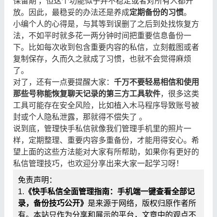
保留期 ，但这个功能似乎并不稳定或者对所有人都开
放。因此，最稳妥的办法还是养成
定期备份的习惯
。
小编个人的心得是，与其等到误删了之后到处找恢复方
法，不如平时就多花一两分钟时间把重要信息备份一
下。比如每次收到包含重要内容的私信，立刻截图或者
复制保存，久而久之就成了习惯，也就不会觉得麻烦
了。
对了，还有一点要提醒大家：
千万不要轻易相信和使用
那些号称能恢复聊天记录的第三方工具软件
，很多这类
工具可能存在安全风险，比如植入木马程序导致账号被
封或个人隐私泄露，那就得不偿失了 。
说到底，管理快手私信就像我们管理手机里的照片一
样，定期整理、重要内容多重备份，才能用得安心。希
望上面的这些方法能对大家有所帮助，如果你有更好的
私信管理技巧，也欢迎分享出来大家一起学习呀！
免责声明：
1.
《快手私信全面管理指南：手机端一键查看全部记
录，备份技巧公开》
是来源于网络，版权归原作者所
有。本站只作为分享和展示的平台，文章中的观点不