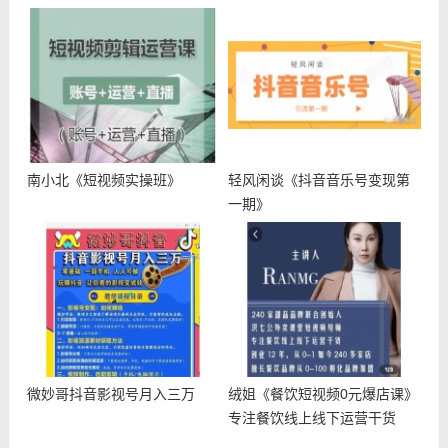
式
南小北《短视频实操班》
轻风闲谈《抖音音乐号变现第
一期》
微妙哥抖音影视号月入三万
绒姐《餐饮短视频0元爆店课》
专注餐饮线上线下运营干货