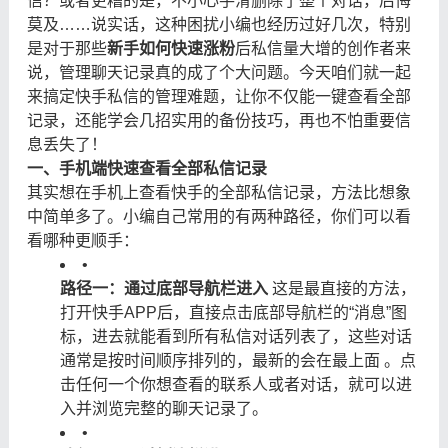
信？或者更糟的是，不小心手滑删除了整个对话，后悔
莫及……说实话，这种困扰小编也经历过好几次，特别
是对于那些
新手如何快速涨粉
后私信量大增的创作者来
说，管理聊天记录真的成了个大问题。今天咱们就一起
来搞定快手私信的管理难题，让你不仅能一键查看全部
记录，还能学会几招实用的备份技巧，再也不怕重要信
息丢失了！
一、手机端快速查看全部私信记录
其实想在手机上查看快手的全部私信记录，方法比想象
中简单多了。小编自己常用的有两种路径，你们可以看
看哪种更顺手：
•
路径一：通过底部导航栏进入
​ 这是最直接的方法，
打开快手APP后，直接点击底部导航栏的“消息”图
标，进去就能看到所有私信对话列表了，这些对话
通常是按时间顺序排列的，最新的会在最上面 。点
击任何一个你想查看的联系人或者对话，就可以进
入并浏览完整的聊天记录了。
•