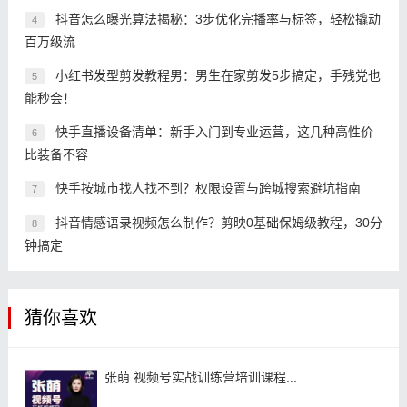
抖音怎么曝光算法揭秘：3步优化完播率与标签，轻松撬动
4
百万级流
小红书发型剪发教程男：男生在家剪发5步搞定，手残党也
5
能秒会！
快手直播设备清单：新手入门到专业运营，这几种高性价
6
比装备不容
快手按城市找人找不到？权限设置与跨城搜索避坑指南
7
抖音情感语录视频怎么制作？剪映0基础保姆级教程，30分
8
钟搞定
猜你喜欢
张萌 视频号实战训练营培训课程...