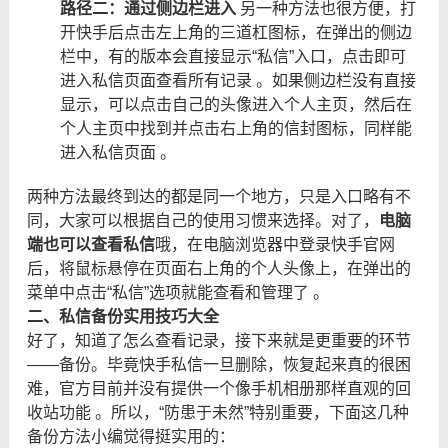
路径二：通过侧边栏进入
​ 另一种方法也很方便，打
开快手后点击左上角的三道杠图标，在弹出的侧边
栏中，有的版本会直接显示“私信”入口，点击即可
进入私信页面查看所有记录 。如果侧边栏没有直接
显示，可以点击自己的头像进入个人主页，然后在
个人主页中找到并点击右上角的信封图标，同样能
进入私信页面 。
两种方法最终到达的都是同一个地方，只是入口略有不
同，大家可以根据自己的使用习惯来选择。对了，
电脑
端也可以查看私信
哦，在电脑浏览器中登录快手官网
后，将鼠标悬停在页面右上角的个人头像上，在弹出的
菜单中点击“私信”选项就能查看和管理了 。
二、私信备份实用技巧大全
好了，知道了怎么查看记录，接下来就是更重要的环节
——备份。毕竟快手私信一旦删除，恢复起来真的很困
难，官方目前并没有提供一个像手机相册那样直观的回
收站功能 。所以，“防患于未然”特别重要，下面这几种
备份方法小编觉得挺实用的：