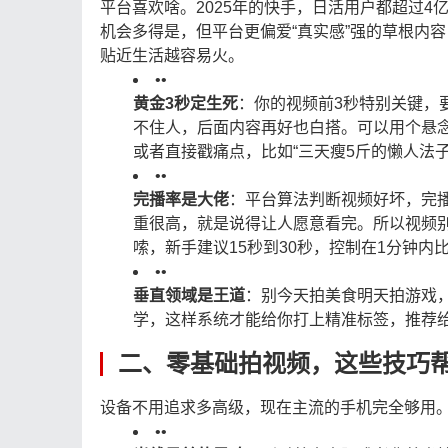
平台喜欢啥。2025年的快手，日活用户都超过4
机会多得是，但平台更偏爱“真实感”强的草根内容
贴近生活越容易火。
•
•
黄金3秒定生死
：你的视频前3秒特别关键，
不住人，后面内容再好也白搭。可以用个悬
或者直接戳痛点，比如“三天瘦5斤的懒人法子
•
•
完播率是大佬
：平台算法判断视频好坏，完
重很高，就是说得让人愿意看完。所以视频
嗦，新手建议15秒到30秒，控制在1分钟内
•
•
垂直领域是王道
：别今天拍美食明天拍游戏
学，这样系统才能给你打上精准标签，推荐
二、零基础拍视频，这些技巧
设备不用追求多高级，现在主流的手机完全够用
•
•