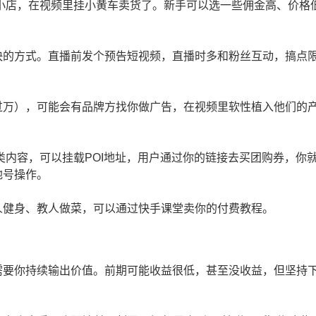
手小店，在视频里挂小黄车卖货了。新手可以选一些佣金高、价格
。
快的方式。直播前发个预告短视频，直播时多和粉丝互动，搞点
过万），可能会有品牌方找你做广告，在视频里软性植入他们的
类内容，可以挂载POI地址，用户通过你的链接去买团购券，你
地号操作。
人健身、教人做菜，可以通过快手课堂卖你的付费教程。
需要你持续输出价值。前期可能收益很低，甚至没收益，但坚持