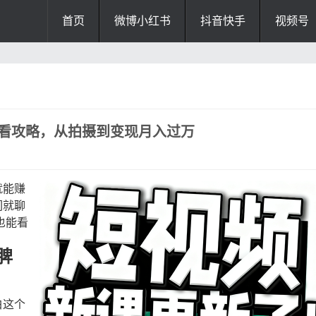
首页
微博小红书
抖音快手
视频号
必看攻略，从拍摄到变现月入过万
就能赚
们就聊
也能看
脾
白这个