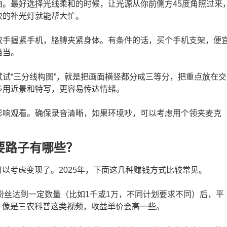
拍。最好选择光线柔和的时候，让光源从你前侧方45度角照过来
块的补光灯就能帮大忙。
双手握紧手机，胳膊夹紧身体。有条件的话，买个手机支架，便
当当。
试“三分线构图”，就是把画面横竖都分成三等分，把重点放在交
多用近景和特写，更容易传达情绪。
影响观看。确保录音清晰，如果环境吵，可以考虑用个领夹麦克
主要路子有哪些？
以考虑变现了。2025年，下面这几种赚钱方式比较常见。
粉丝达到一定数量（比如1千或1万，不同计划要求不同）后，平
。像是三农科普这类视频，收益单价会高一些。