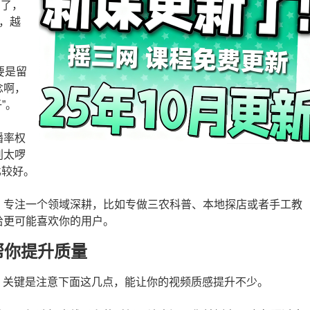
亿了，
，越
要是留
念啊，
”。
播率权
别太啰
比较好。
，专注一个领域深耕，比如专做三农科普、本地探店或者手工教
给更可能喜欢你的用户。
帮你提升质量
。关键是注意下面这几点，能让你的视频质感提升不少。