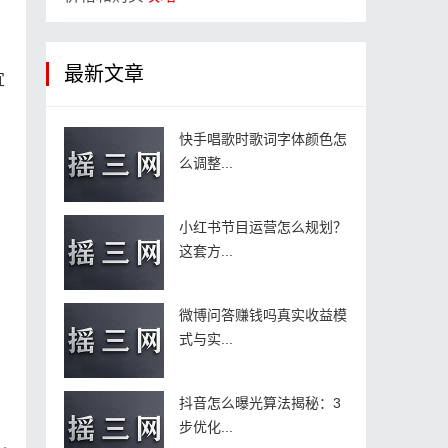
，
最新文章
宜
快手唱歌时歌词字体颜色怎
么调整...
小红书节目运营怎么规划？
这套方...
微博问答赚钱吗真实收益模
式与实...
抖音怎么曝光算法揭秘：3
步优化...