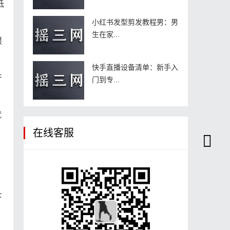
低
小红书发型剪发教程男：男
生在家...
限
快手直播设备清单：新手入
产
门到专...
就
在线客服
下