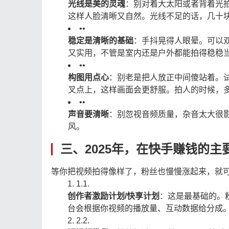
光线是美的灵魂
：别对着大太阳或者背着光
这样人脸清晰又自然。光线不足的话，几十
•
•
稳定是清晰的基础
：手抖晃得人眼晕。可以
又实用，不管是室内还是户外都能拍得稳稳
•
•
构图用点心
：别老是把人放正中间傻站着。试
叉点上，这样画面会更舒服。拍人的时候，
•
•
声音要清晰
：别忽视音频质量，杂音太大很
风。
三、2025年，在快手赚钱的
等你把视频拍得像样了，粉丝也慢慢涨起来，就可
1.
1.
创作者激励计划/快享计划
：这是最基础的。
台会根据你视频的播放量、互动数据给分成
2.
2.