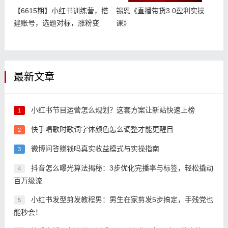
【6615期】小红书训练营，搭
锡恩《直播带货3.0盈利实操
建账号，选题对标，涨粉变
课》
现，看
最新文章
小红书节目运营怎么规划？这套方案让新站快速上榜
1
快手唱歌时歌词字体颜色怎么调整才能更醒目
2
微博问答赚钱吗真实收益模式与实操指南
3
抖音怎么曝光算法揭秘：3步优化完播率与标签，轻松撬动
4
百万级流
小红书发型剪发教程男：男生在家剪发5步搞定，手残党也
5
能秒会！