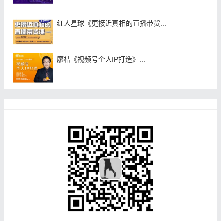
红人星球《更接近真相的直播带货...
廖桔《视频号个人IP打造》...