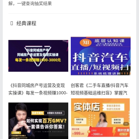
解，一键查询抽奖结果
经典课程
《抖音同城房产号运营及变现
创客君《二手车直播/抖音汽车
实操课》每发一条视频赚1000-
短视频基础运维扫盲》掌握汽
3
车赛道