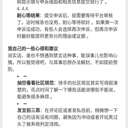
照提示填写申诉理由和相关信息提交就行了 。
4.
4.
耐心等结果
：提交申诉后，就需要等待平台审核
了。这时候急也没用，耐心等待就好 。如果第一次
申诉没成功，有些人会选择再次申诉，但再次申诉
时最好能提供更充分的理由或证据 。
我自己的一些心得和建议
说实话，谁也不想遇到禁言这种事，耽误事儿也影响心
情。所以我觉得吧，与其事后想办法解封，不如提前预
防。
•
•
抽空看看社区规范
：快手的社区规定其实写得挺清
楚的，花点时间了解一下哪些话能说哪些不能说，
能避免很多麻烦 。
•
•
发言前三思
：在评论区或者发私信前，稍微想一下
自己的话有没有问题，避免因为冲动或者开玩笑过
头了被系统判定违规。