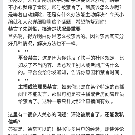
多朋友，尤其是刚玩快手的新手想要快速涨粉，结果一
不小心就踩了雷区。账号被禁言了，到底该怎么办呢？
是等着自动解除，还是有什么办法能主动解决？今天小
编就和大家详细聊聊这个话题，希望能帮到你！
禁言了先别慌，搞清楚状况最重要
首先啊，得弄明白你是怎么被禁言的。因为禁言其实分
好几种情况，解决方法也不一样。
•
•
平台禁言
：这是因为你违反了快手的社区规定，比
如发了不当内容、恶意攻击别人或者刷广告什么
的。平台会给你发通知，告诉你原因和禁言时间 。
•
•
主播或管理员禁言
：如果你只是在某个特定的直播
间里不能发言，那很可能是被主播或者房间管理员
给禁言了。这种一般只针对那个直播间有效 。
这里有个很多人关心的问题：
评论被禁言了，还能发私
信吗？
答案是：通常可以的！根据很多用户的经验，即使评论