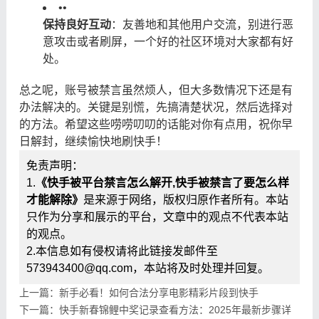
•
•
保持良好互动
：友善地和其他用户交流，别进行恶
意攻击或者刷屏，一个好的社区环境对大家都有好
处。
总之呢，账号被禁言虽然烦人，但大多数情况下还是有
办法解决的。关键是别慌，先搞清楚状况，然后选择对
的方法。希望这些唠唠叨叨的话能对你有点用，祝你早
日解封，继续愉快地刷快手！
免责声明：
1.
《快手被平台禁言怎么解开,快手被禁言了要怎么样
才能解除》
是来源于网络，版权归原作者所有。本站
只作为分享和展示的平台，文章中的观点不代表本站
的观点。
2.本信息如有侵权请将此链接发邮件至
573943400@qq.com，本站将及时处理并回复。
上一篇：新手必看！如何合法分享电影精彩片段到快手
下一篇：快手新春锦鲤中奖记录查看方法：2025年最新步骤详