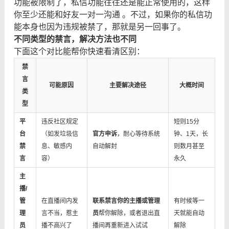
功能被限制了，私信功能往往还是能正常使用的，这样
你至少还能和好友一对一沟通 。不过，如果你的私信功
能本身也因为违规被禁了，那就是另一回事了。
不同类型的禁言，解决方法也不同
下面这个对比能帮你快速看清区别：
禁
言
可能原因
主要解决途径
大概时间
类
型
平
违反社区规定
短则15分
台
（如发垃圾信
官方申诉
，耐心等待系统
钟、1天，长
禁
息、敏感内
自动解封
则数月甚至
言
容）
永久
主
播/
管
在直播间内发
联系禁言你的主播或管理
有时候等一
理
言不当，惹主
员
帮你解除，或者退出直
天就能自动
员
播不高兴了
播间再重新进入试试
解除