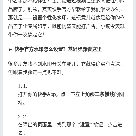
个名字都不给你留？更别提通过视频让更多人记住你的
品牌了。别急，其实快手官方早就给了我们解决办法，
那就是——​
​设置个性化水印​
​。这玩意儿就像是给你的作
品盖了个专属印章，既能防盗又能打广告，小编今天就
带你一次搞定它！
​► 快手官方水印怎么设置？基础步骤看这里​
很多朋友找不到水印开关在哪儿，它藏得确实有点深，
但跟着步骤走一点也不难。
1.
打开你的快手App，点一下​
​左上角那三条横线​
​的图
标。
2.
在弹出的页面里，找到那个 ​
​“设置”​
​ 按钮，点击进
去。