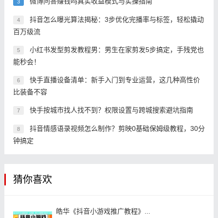
微博问答赚钱吗真实收益模式与实操指南
3
抖音怎么曝光算法揭秘：3步优化完播率与标签，轻松撬动
4
百万级流
小红书发型剪发教程男：男生在家剪发5步搞定，手残党也
5
能秒会！
快手直播设备清单：新手入门到专业运营，这几种高性价
6
比装备不容
快手按城市找人找不到？权限设置与跨城搜索避坑指南
7
抖音情感语录视频怎么制作？剪映0基础保姆级教程，30分
8
钟搞定
猜你喜欢
皓华《抖音小游戏推广教程》...