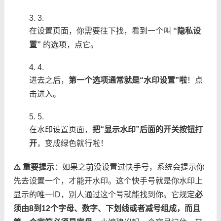
3.
在设置页面，你需要往下找，看到一个叫 ​
​“隐私设
置”​
​ 的选项，点它。
4.
进去之后，​
​第一个选项通常就是“水印设置”啦​
​！点
击进入。
5.
在水印设置页面，​
​把“显示水印”后面的开关按钮打
开​
​，变成绿色就行啦！
​⚠️ 重要提示​
​：如果之前没设置过快手号，系统会提示你
先去设置一个，才能开水印。这个快手号就是你水印上
显示的唯一ID，别人通过这个号就能找到你。它规定​
​必
须由8到12个字母、数字、下划线或者减号组成，而且