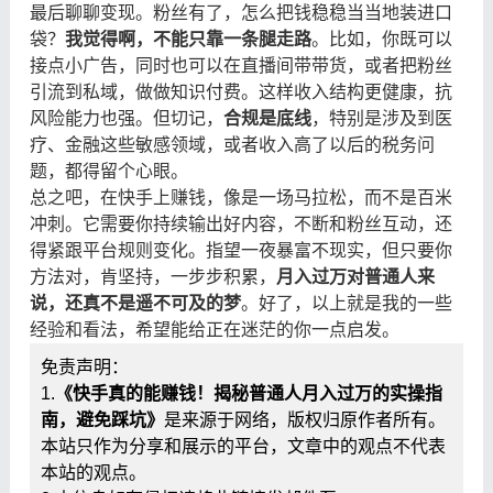
最后聊聊变现。粉丝有了，怎么把钱稳稳当当地装进口
袋？
我觉得啊，不能只靠一条腿走路
。比如，你既可以
接点小广告，同时也可以在直播间带带货，或者把粉丝
引流到私域，做做知识付费。这样收入结构更健康，抗
风险能力也强。但切记，
合规是底线
，特别是涉及到医
疗、金融这些敏感领域，或者收入高了以后的税务问
题，都得留个心眼。
总之吧，在快手上赚钱，像是一场马拉松，而不是百米
冲刺。它需要你持续输出好内容，不断和粉丝互动，还
得紧跟平台规则变化。指望一夜暴富不现实，但只要你
方法对，肯坚持，一步步积累，
月入过万对普通人来
说，还真不是遥不可及的梦
。好了，以上就是我的一些
经验和看法，希望能给正在迷茫的你一点启发。
免责声明：
1.
《快手真的能赚钱！揭秘普通人月入过万的实操指
南，避免踩坑》
是来源于网络，版权归原作者所有。
本站只作为分享和展示的平台，文章中的观点不代表
本站的观点。