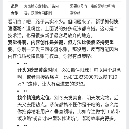
品牌
为品牌方定制的广告内
需要账号有一定的影响力和精
合作
容，获得合同报酬
准粉丝
看明白了吧，路子其实不少。但问题来了，
新手如何快
速涨粉
？没粉丝，上面说的好多玩法都白搭。这可是个
技术活，也是很多新手最容易放弃的地方。
我觉得啊，内容创作是关键，但方法比傻傻坚持更重
要
。你别一天发三四条流水账，那没用，反而可能因为
内容低质被降低账号权重。你得有点策略：
•
•
开头3秒是黄金时间
，必须抓住眼球！可以用个悬念
啊，或者直接戳痛点，比如“工资3000怎么攒下10
万？”这种，让人有点进去的欲望。
•
•
找个精准的定位
。别今天发美食，明天发宠物，后
天又去蹭热点。系统都搞不懂你是干啥的，怎么给
你推荐精准用户？垂直领域，比如专注做“打工族带
饭攻略”或者“小户型装修避坑”，涨粉效率高得多。
•
•