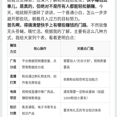
始我也觉得悬，但深入了解和实践后发现，
快手赚钱这
事儿，是真的，但绝对不是所有人都能轻松躺赚
。今
天，咱就掰开揉碎了讲讲，一个普通小白，怎么一步步
避开那些坑，朝着月入过万的目标努力。
首先啊，得搞清楚快手上有哪些赚钱的门路
。不然就像
无头苍蝇，瞎忙活。根据我的了解，主要有这么几种方
式，我给大家列个表，看着更明白点：
赚钱
核心操作
关键点/门槛
方式
广告
平台根据视频播放量、点
需要加入“光合计划”，视频质量
分成
赞等数据给分成
要高
直播
粉丝通过刷礼物支持，创
依赖粉丝粘性和互动能力
打赏
作者兑换现金
电商
视频或直播中推广商品，
通常需要一定粉丝基础（如超
带货
赚取销售佣金
1000粉挂小黄车）
知识
售卖课程、电子书等专业
要求有扎实的专业知识体系
付费
知识产品