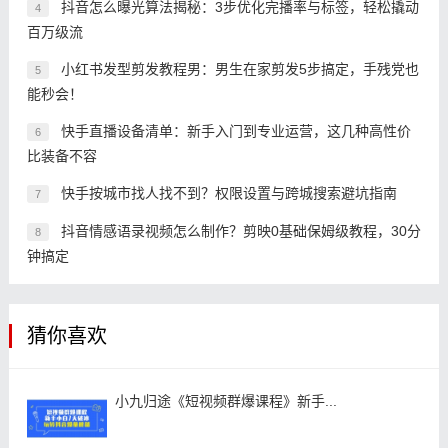
抖音怎么曝光算法揭秘：3步优化完播率与标签，轻松撬动
4
百万级流
小红书发型剪发教程男：男生在家剪发5步搞定，手残党也
5
能秒会！
快手直播设备清单：新手入门到专业运营，这几种高性价
6
比装备不容
快手按城市找人找不到？权限设置与跨城搜索避坑指南
7
抖音情感语录视频怎么制作？剪映0基础保姆级教程，30分
8
钟搞定
猜你喜欢
小九归途《短视频群爆课程》新手...