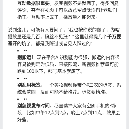
互动数据很重要
。发完视频不是就完了，得多回复
评论，甚至在视频里可以故意留点“漏洞”让老铁们
指正。互动率上去了，播放量才能起来。
说到这儿，可能有人要问了，“我也按你说的做了，为啥
播放量还是几百，粉丝不见涨？” 这里就得提几个
千万要
避开的坑
了，都是我踩过或者见人踩过的：
•
•
别搬运！
​ 现在平台AI识别能力很强，搬运的内容很
容易被判定为低质，直接限流，新视频推荐量可能
跌到100以下，那号基本就废了。
•
•
别乱用标签
。一个美妆视频你带个#三农的标签，系
统会蒙圈，反而可能不给推荐。标签要精准。
•
•
别忽视发布时间
。尽量选择大家有空刷手机的时间
段，比如中午12点到2点，晚上7点到11点，效果会
好些。