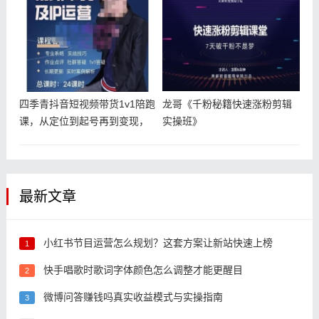
四季青抖音短视频带货1v1陪跑
龙哥《千粉秘籍快速涨粉剪辑
课，从定位到起号再到变现，
实操班》
打造
最新文章
小红书节目运营怎么规划？这套方案让新站快速上榜
1
快手唱歌时歌词字体颜色怎么调整才能更醒目
2
微博问答赚钱吗真实收益模式与实操指南
3