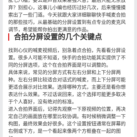
乱七八糟，要么是声音效果差强人意，最后只能无奈放
弃？别担心，这事儿小编也经历过好几次，后来慢慢摸
索出了一些门道。今天就跟大家详细聊聊快手喊麦合拍
的那些技巧，从最基础的分屏设置到有点专业的麦克风
调节，希望能帮你拍出更满意的作品。
合拍分屏设置的几个关键点
找到心仪的喊麦视频后，别急着点合拍，先看看分屏设
置。很多人可能不知道，快手的合拍功能其实提供了不
同的分屏选项，这个在合拍界面是可以调整的。
具体来说，常见的分屏方式有左右分屏和上下分屏两
种。左右分屏比较适合对话式的喊麦，而上下分屏可能
更适合展示对比效果。选择哪种方式，主要还是看你想
表达什么效果。不过话说回来，这个选择可能更多取决
于个人喜好，没有绝对的标准。
进入合拍界面后，记得先观察一下原视频的位置，再决
定自己的画面放在哪里比较协调。有时候稍微调整一下
构图，最终效果会好很多。这个设置按钮通常在屏幕的
右侧或下方，是一个看起来像两个方框叠在一起的图