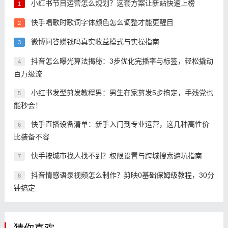
小红书节目运营怎么规划？这套方案让新站快速上榜
1
快手唱歌时歌词字体颜色怎么调整才能更醒目
2
微博问答赚钱吗真实收益模式与实操指南
3
抖音怎么曝光算法揭秘：3步优化完播率与标签，轻松撬动
4
百万级流
小红书发型剪发教程男：男生在家剪发5步搞定，手残党也
5
能秒会！
快手直播设备清单：新手入门到专业运营，这几种高性价
6
比装备不容
快手按城市找人找不到？权限设置与跨城搜索避坑指南
7
抖音情感语录视频怎么制作？剪映0基础保姆级教程，30分
8
钟搞定