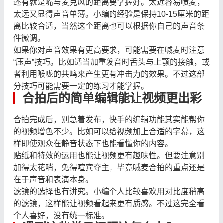
还有就是嘴与麦克风的距离要掌握好。太近容易喷麦，
太远又显得声音单薄。小编的经验是保持10-15厘米的距
离比较合适，当然这个距离也可以根据你自己的声音条
件微调。
如果你对声音效果有更高要求，可能需要在喊麦时注意
“压声”技巧。比如适当加重发音时舌头与上颚的接触，或
者利用喉咙的共鸣来产生更有冲击力的效果。不过这部
分技巧可能需要一定的练习才能掌握。
合拍后的简单编辑能让视频更出彩
合拍完成后，别急着发布，快手的编辑功能其实能帮你
的视频增色不少。比如可以给视频加上合适的字幕，这
样即使观众在静音状态下也能看懂你的内容。
贴纸和特效的运用也能让视频更有趣味性。但要注意别
加得太花哨，免得喧宾夺主，毕竟喊麦合拍的重点还是
在于声音和表演本身。
滤镜的选择也有讲究。小编个人比较喜欢用对比度稍高
的滤镜，这样能让视频看起来更有质感。不过这完全看
个人喜好，没有统一标准。