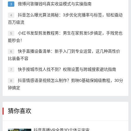
微博问答赚钱吗真实收益模式与实操指南
3
抖音怎么曝光算法揭秘：3步优化完播率与标签，轻松撬动
4
百万级流
小红书发型剪发教程男：男生在家剪发5步搞定，手残党也
5
能秒会！
快手直播设备清单：新手入门到专业运营，这几种高性价
6
比装备不容
快手按城市找人找不到？权限设置与跨城搜索避坑指南
7
抖音情感语录视频怎么制作？剪映0基础保姆级教程，30分
8
钟搞定
猜你喜欢
抖音直播VR全景3D立体元宇宙...