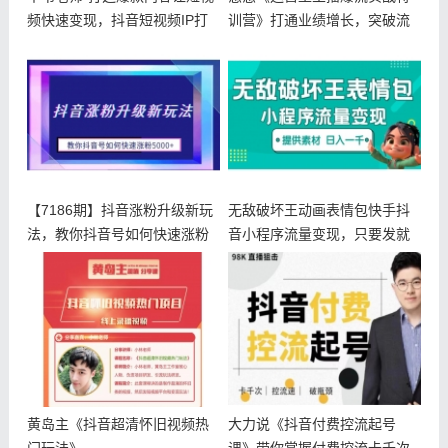
频快速变现，抖音短视频IP打
训营》打通业绩增长，突破流
造及
量瓶颈
【7186期】抖音涨粉升级新玩
无敌破坏王动画表情包快手抖
法，教你抖音号如何快速涨粉
音小程序流量变现，只要发就
50
能上热门
黄岛主《抖音超清怀旧视频热
大力说《抖音付费控流起号
门玩法》
课》带你掌握付费控流卡千次