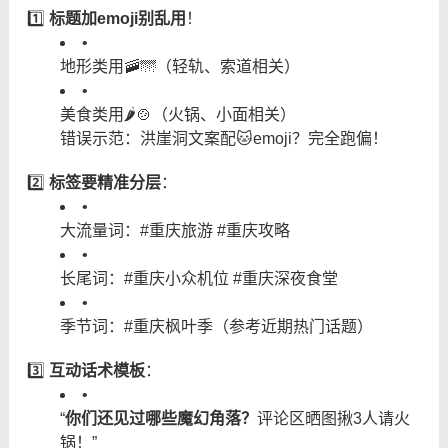
1️⃣
标题加emoji别乱用
！
•
地形类用🚠🌁（轻轨、索道相关）
•
美食类用🌶️🍲（火锅、小面相关）
错误示范：洪崖洞文案配🐱emoji？完全跑偏！
2️⃣
标签要精准分层
：
•
大流量词：#重庆旅游 #重庆攻略
•
长尾词：#重庆小众机位 #重庆深夜食堂
•
季节词：#重庆枫叶季（参考近期热门话题）
3️⃣
互动话术模板
：
•
“
你们还见过哪些魔幻角落？
评论区晒图揪3人请火
锅！”