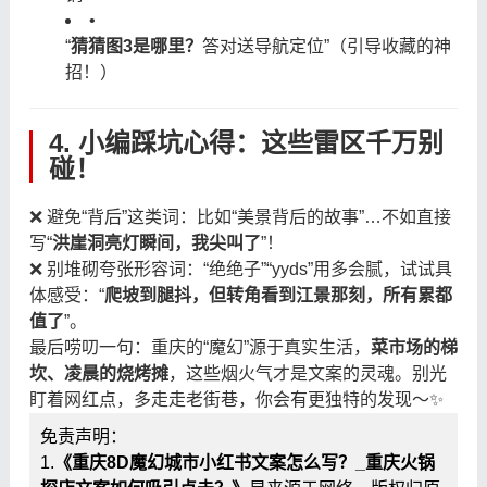
•
“
猜猜图3是哪里？
答对送导航定位”（引导收藏的神
招！）
4. 小编踩坑心得：这些雷区千万别
碰！
❌ 避免“背后”这类词：比如“美景背后的故事”…不如直接
写“
洪崖洞亮灯瞬间，我尖叫了
”！
❌ 别堆砌夸张形容词：“绝绝子”“yyds”用多会腻，试试具
体感受：“
爬坡到腿抖，但转角看到江景那刻，所有累都
值了
”。
最后唠叨一句：重庆的“魔幻”源于真实生活，
菜市场的梯
坎、凌晨的烧烤摊
，这些烟火气才是文案的灵魂。别光
盯着网红点，多走走老街巷，你会有更独特的发现～✨
免责声明：
1.
《重庆8D魔幻城市小红书文案怎么写？_重庆火锅