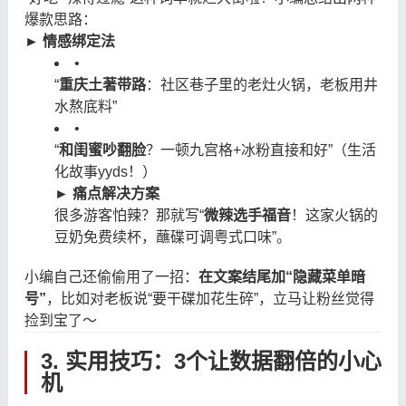
爆款思路：
► 情感绑定法
•
“
重庆土著带路
：社区巷子里的老灶火锅，老板用井
水熬底料”
•
“
和闺蜜吵翻脸
？一顿九宫格+冰粉直接和好”（生活
化故事yyds！）
► 痛点解决方案
很多游客怕辣？那就写“
微辣选手福音
！这家火锅的
豆奶免费续杯，蘸碟可调粤式口味”。
小编自己还偷偷用了一招：
在文案结尾加“隐藏菜单暗
号”
，比如对老板说“要干碟加花生碎”，立马让粉丝觉得
捡到宝了～
3. 实用技巧：3个让数据翻倍的小心
机