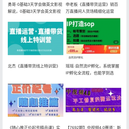
勇哥·0基础3天学会做英文影视
申老板《直播带货运营》销百
解说，0基础3天学会英文影视
万直播间人货场精细化运营
解
北杰《直播带货线上特训营》
瑶瑶·自然流IP孵化，系统掌握
IP孵化全流程，也能学到选
题，
《随心推正价起号精品课》实
【7692期】中视频4.0赛道：新