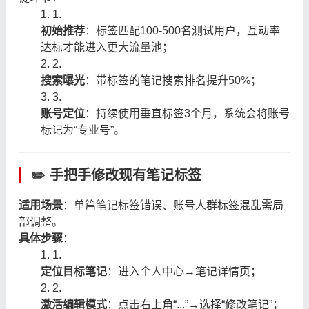
1.
初始推荐
：标签匹配100-500名测试用户，互动率
达标才能进入更大流量池；
2.
搜索曝光
：带标签的笔记搜索排名提升50%；
3.
账号定位
：持续使用垂直标签3个月，系统会将账号
标记为“专业号”。
✏️ 手把手修改现有笔记标签
适用场景
：单篇笔记标签错误、账号人群标签混乱需局
部调整。
具体步骤
：
1.
定位目标笔记
：进入个人中心→笔记详情页；
2.
激活编辑模式
：点击右上角“...”→选择“修改笔记”；