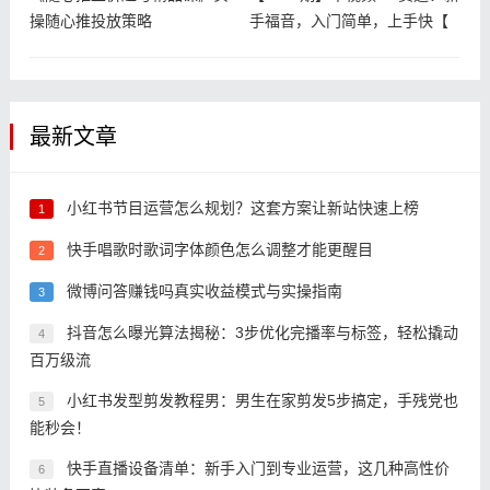
操随心推投放策略
手福音，入门简单，上手快【
最新文章
小红书节目运营怎么规划？这套方案让新站快速上榜
1
快手唱歌时歌词字体颜色怎么调整才能更醒目
2
微博问答赚钱吗真实收益模式与实操指南
3
抖音怎么曝光算法揭秘：3步优化完播率与标签，轻松撬动
4
百万级流
小红书发型剪发教程男：男生在家剪发5步搞定，手残党也
5
能秒会！
快手直播设备清单：新手入门到专业运营，这几种高性价
6