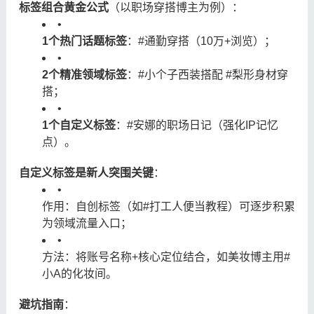
标签组合黄金公式
（以职场穿搭博主为例）：
•
1个热门话题标签
：#通勤穿搭（10万+浏览）；
•
2个精准领域标签
：#小个子西装搭配 #梨形身材穿
搭；
•
1个自定义标签
：#安娜的职场日记（强化IP记忆
点）。
自定义标签是新人突围关键
：
•
作用：自创标签（如#打工人便当教程）可逐步积累
为领域流量入口；
•
方法：将账号名称+核心定位结合，如美妆博主用#
小A的化妆间。
避坑指南
：