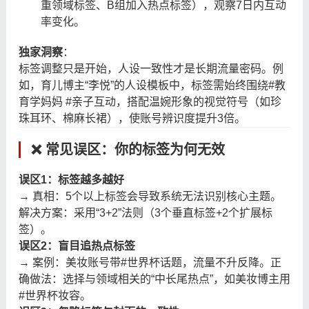
重领域标签、B组加入热点标签），观察7日内互动
率变化。
独家洞察
：
标签调整只是开始，人设一致性才是长期流量密码。例
如，育儿博主“李悦”的人设模板中，标签需始终围绕#教
育学妈妈 #亲子互动，搭配温婉形象的视觉符号（如珍
珠耳环、棉麻长裙），使账号辨识度提升3倍。
❌ 常见误区：你的标签为何无效
误区1：标签越多越好
→ 真相：5个以上标签会导致系统无法识别核心主题。
解决方案：采用“3+2”法则（3个垂直标签+2个扩展标
签）。
误区2：盲目追热点标签
→ 案例：美妆账号带#世界杯话题，流量不升反降。正
确做法：选择与领域相关的“中长尾热点”，如美妆博主用
#世界杯妆容。