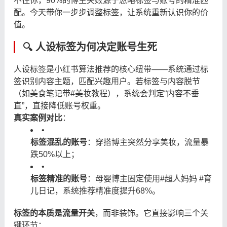
不住你，90%的博主失败源于忽略标签与账号的精准匹
配。今天带你一步步调整标签，让系统重新认识你的价
值。
🔍 人设标签为何决定账号生死
人设标签是小红书算法推荐的核心纽带——系统通过标
签识别内容主题，匹配兴趣用户。若标签与内容脱节
（如美食笔记带#美妆教程），系统会判定“内容不垂
直”，直接降低账号权重。
真实案例对比
：
•
标签混乱的账号
：穿搭博主突然分享美妆，流量暴
跌50%以上；
•
标签精准的账号
：母婴博主固定使用#超人妈妈 #育
儿日记，系统推荐精准度提升68%。
标签的本质是流量开关
，而非装饰。它直接影响三个关
键环节：