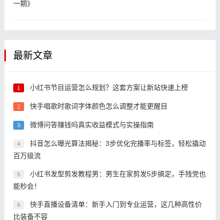
一期》
最新文章
小红书节目运营怎么规划？这套方案让新站快速上榜
1
快手唱歌时歌词字体颜色怎么调整才能更醒目
2
微博问答赚钱吗真实收益模式与实操指南
3
抖音怎么曝光算法揭秘：3步优化完播率与标签，轻松撬动
4
百万级流
小红书发型剪发教程男：男生在家剪发5步搞定，手残党也
5
能秒会！
快手直播设备清单：新手入门到专业运营，这几种高性价
6
比装备不容