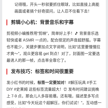
记得哦，开头一秒就要抓住眼球，比如直接上高能
画面或者搞个好奇提问，让人忍不住看下去！
剪辑小心机：背景音乐和字幕
剪视频小编推荐用“剪映”，简单好上手！🎵 背景音乐选
轻快或者 ASMR 一点的，配合捏泥的声音超舒服。字幕
也不能少，关键步骤加点文字说明，比如“这里要慢慢拉
才爽～”，观众更容易 get 到点！对了，封面图一定要选
最诱人的那一帧，点击率全靠它了。
发布技巧：标签和时间很重要
发小红书的时候，​
​标签一定要加对​
​！#解压玩具 #手工
DIY #史莱姆 这些标签流量超大！⏰ 发布时间建议挑晚
上 7-9 点，那会儿人多容易爆。还有哦，描述里多写点
感受，比如“今天玩这个超解压，你们试试！”，互动感一