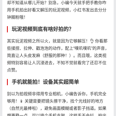
却不知道从哪儿开始？别急，小编今天就手把手教你咋
用手机拍出好看又解压的玩泥视频，小红书发出去分分
钟圈粉哦！
玩泥视频到底有啥好拍的？
其实玩泥视频之所以火，就是因为它够解压！👌 你看那
些揉捏、拉伸、戳泡泡的动作，配上“噗叽噗叽”的声音，
简直让人头皮发麻（舒服的那种！）。而且哦，这类视
频特别容易让人沉浸进去，不知不觉就看完了还忍不住
点赞。
手机就能拍！设备其实超简单
别以为拍视频非得用专业相机，小编告诉你，手机完全
够用！📱 关键是要把镜头擦干净，找个光线好的地方
（自然光最棒啦），避免画面模糊或者影子挡道。如果
想更稳一点，可以搞个手机支架，这样手不会抖，拍出