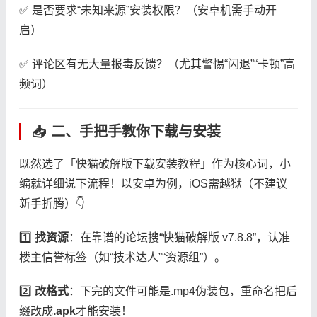
✅ 是否要求“未知来源”安装权限？（安卓机需手动开
启）
✅ 评论区有无大量报毒反馈？（尤其警惕“闪退”“卡顿”高
频词）
📥 二、手把手教你下载与安装
既然选了「快猫破解版下载安装教程」作为核心词，小
编就详细说下流程！以安卓为例，iOS需越狱（不建议
新手折腾）👇
1️⃣ ​
​找资源​
​：在靠谱的论坛搜“快猫破解版 v7.8.8”，认准
楼主信誉标签（如“技术达人”“资源组”）。
2️⃣ ​
​改格式​
​：下完的文件可能是.mp4伪装包，重命名把后
缀改成​
​.apk​
​才能安装！