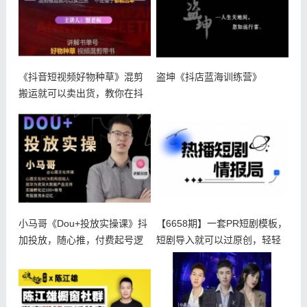
《抖音短视频好物种草》混剪
盗坤《抖店蓝海训练营》
搬运就可以卖出货，教你在抖
音上快速
小马哥《Dou+投放实操课》抖
【6658期】一套PR短剧模板，
加投放，随心推，付费起号逻
短剧导入就可以过原创，轻轻
辑，
松