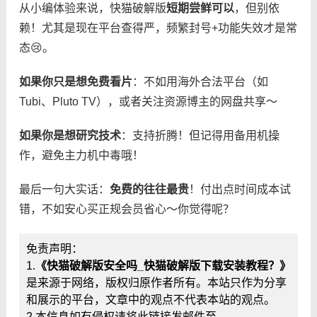
从小编体验来说，快猫破解版​
​短期尝鲜可以​
​，但别依
赖！尤其是现在平台查得严，频繁封号+功能失效才是常
态😢。
​如果你只是想免费看片​
​：不如用海外合法平台（如
Tubi、Pluto TV），或者关注资源博主的网盘共享～
​如果你是想研究技术​
​：支持折腾！但记得用备用机操
作，避免主力机中毒哦！
最后一句大实话：​
​免费的往往最贵​
​！付出点时间成本试
错，不如安心买正规会员省心～你觉得呢？
免责声明：
1.
《快猫破解版安全吗_快猫破解版下载安装教程？》
是来源于网络，版权归原作者所有。本站只作为分享
和展示的平台，文章中的观点不代表本站的观点。
2.本信息如有侵权请将此链接发邮件至