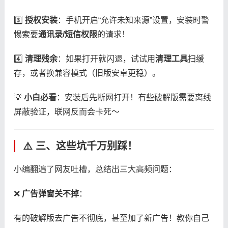
3️⃣ ​
​授权安装​
​：手机开启“允许未知来源”设置，安装时警
惕索要​
​通讯录/短信权限​
​的请求！
4️⃣ ​
​清理残余​
​：如果打开就闪退，试试用​
​清理工具​
​扫缓
存，或者换兼容模式（旧版安卓更稳）。
💡 ​
​小白必看​
​：安装后先断网打开！有些破解版需要离线
屏蔽验证，联网反而会卡死～
⚠️ 三、这些坑千万别踩！
小编翻遍了网友吐槽，总结出三大高频问题：
❌ ​
​广告弹窗关不掉​
​：
有的破解版去广告不彻底，甚至加了新广告！教你自己