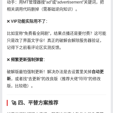
动手：用MT管理器搜“ad”或“advertisement”关键词，把
相关调用代码删掉（需基础逆向知识）。
❌ ​
​VIP功能实际用不了​
​：
比如宣称“免费看全网剧”，结果点播还是要付费？这可能
只是改了界面文字🤬！真正的破解会解除服务器验证，
记得下之前看评论区实测反馈。
❌ ​
​频繁更新强制弹窗​
​：
破解版最怕强制更新！解决办法是去设置里关掉​
​自动更
新​
​，或者找“去更新”的改良版（推荐大佬“玲玲”的修改
版，比较稳）。
🚀 四、平替方案推荐