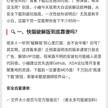
心安全风险？或者下载后总遇到闪退、广告弹窗，根本
没法用？别急，小编今天就用大白话拆解这款神器，从
安全下载到避坑指南，一次性给你说明白！尤其是新手
小白，这篇干货一定能帮你省下不少时间～
🔍 一、快猫破解版到底靠谱吗？
很多人一听到“破解版”就心里打鼓：会不会中毒？封号？
其实啊，这得看来源！正规渠道修改的版本通常只是去
广告、解锁VIP功能，但来路不明的安装包可能植入恶意
代码😨。小编建议优先选择GitHub、XDA论坛等开发者
聚集地的资源，下载前一定要查MD5值！千万别点“高速
下载”按钮，那基本都是捆绑软件🙅♂️。
​安全自查清单​
​：
✅ 文件大小是否与官方版接近？（差太多可能被加料）