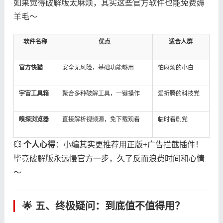
如果觉得破解版太麻烦，其实这些官方软件也能免费薅
羊毛～
软件名称
优点
适合人群
​官方快猫​
安全无风险，基础功能够用
怕麻烦的小白
​宇宙工具箱​
聚合多种破解工具，一键操作
爱折腾的科技党
​嗅探浏览器​
直接解析视频源，免下载观看
临时看剧党
💥 ​
​个人心得​
​：小编其实更推荐用正版+广告拦截插件！
毕竟破解版永远慢官方一步，久了反而浪费时间和心情
～
🌟 五、终极疑问：到底值不值得用？