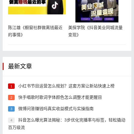
陈江雄《橱窗社群做离钱最近
美探学院《抖音美业同城流量
的事情》
变现》
最新文章
小红书节目运营怎么规划？这套方案让新站快速上榜
1
快手唱歌时歌词字体颜色怎么调整才能更醒目
2
微博问答赚钱吗真实收益模式与实操指南
3
抖音怎么曝光算法揭秘：3步优化完播率与标签，轻松撬动
4
百万级流