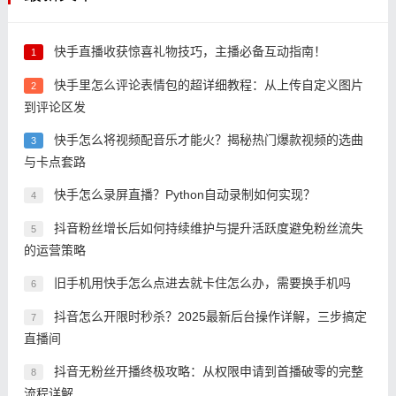
快手直播收获惊喜礼物技巧，主播必备互动指南！
1
快手里怎么评论表情包的超详细教程：从上传自定义图片
2
到评论区发
快手怎么将视频配音乐才能火？揭秘热门爆款视频的选曲
3
与卡点套路
快手怎么录屏直播？Python自动录制如何实现？
4
抖音粉丝增长后如何持续维护与提升活跃度避免粉丝流失
5
的运营策略
旧手机用快手怎么点进去就卡住怎么办，需要换手机吗
6
抖音怎么开限时秒杀？2025最新后台操作详解，三步搞定
7
直播间
抖音无粉丝开播终极攻略：从权限申请到首播破零的完整
8
流程详解