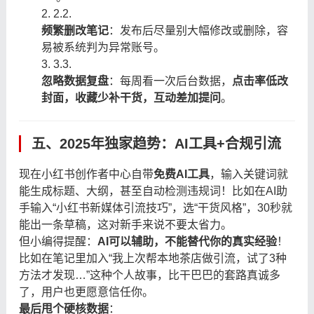
2.
2.
频繁删改笔记
：发布后尽量别大幅修改或删除，容
易被系统判为异常账号。
3.
3.
忽略数据复盘
：每周看一次后台数据，
点击率低改
封面，收藏少补干货，互动差加提问
。
五、2025年独家趋势：AI工具+合规引流
现在小红书创作者中心自带
免费AI工具
，输入关键词就
能生成标题、大纲，甚至自动检测违规词！比如在AI助
手输入“小红书新媒体引流技巧”，选“干货风格”，30秒就
能出一条草稿，这对新手来说不要太省力。
但小编得提醒：
AI可以辅助，不能替代你的真实经验
！
比如在笔记里加入“我上次帮本地茶店做引流，试了3种
方法才发现…”这种个人故事，比干巴巴的套路真诚多
了，用户也更愿意信任你。
最后甩个硬核数据
：