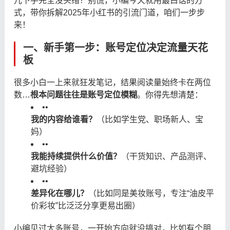
儿下手完全没头绪？别慌，小编今天就用最白话的方
式，带你拆解2025年小红书的引流门道，咱们一步步
来！
一、新手第一步：账号定位决定流量天花
板
很多小白一上来就狂发笔记，结果阅读量始终卡在两位
数…
根本问题往往是账号定位模糊
。你得先想清楚：
•
•
我的内容给谁看？
（比如学生党、职场新人、宝
妈）
•
•
我能持续提供什么价值？
（干货知识、产品测评、
避坑经验）
•
•
差异化在哪儿？
（比如同是美妆账号，专注“油皮平
价彩妆”比泛泛分享更易出圈）
小编见过太多账号，一开始方向就没搞对，比如有个朋