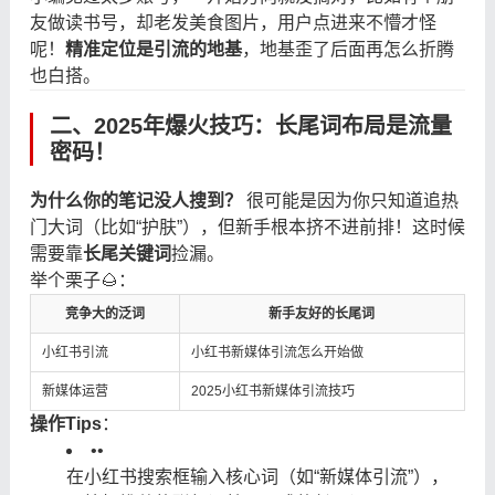
友做读书号，却老发美食图片，用户点进来不懵才怪
呢！
精准定位是引流的地基
，地基歪了后面再怎么折腾
也白搭。
二、2025年爆火技巧：长尾词布局是流量
密码！
为什么你的笔记没人搜到？
​ 很可能是因为你只知道追热
门大词（比如“护肤”），但新手根本挤不进前排！这时候
需要靠
长尾关键词
捡漏。
举个栗子🌰：
竞争大的泛词
新手友好的长尾词
小红书引流
小红书新媒体引流怎么开始做
新媒体运营
2025小红书新媒体引流技巧
操作Tips
：
•
•
在小红书搜索框输入核心词（如“新媒体引流”），