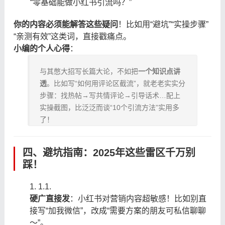
“零基础能做小红书引流吗？”
你的内容必须能解答这些疑问
！比如用“避坑”“实操步骤”
“亲测有效”这类词，直接戳痛点。
小编的个人心得
：
与其憋大招写长篇大论，不如把
一个知识点讲
透
。比如写“如何用评论区截流”，就老老实实分
步骤：找热帖→写共情评论→引导话术…配上
实操截图，比泛泛而谈“10个引流方法”实用多
了！
四、避坑指南：2025年这些雷区千万别
踩！
1.
1.
硬广直接发
：小红书对营销内容超敏感！比如别直
接写“加我微信”，改成“需要方案的朋友可私信聊聊
～”。