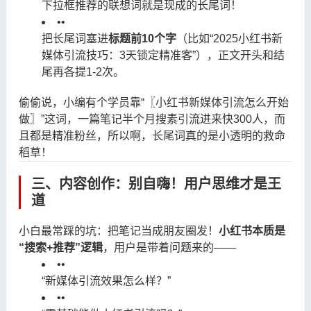
下拉框推荐的联想词就是现成的长尾词！
•
•
把长尾词塞进
标题前10个字
（比如“2025小红书新
媒体引流技巧：3天锁定精准客”），正文开头和结
尾再各提1-2次。
偷偷说，小编有个学员靠“〖小红书新媒体引流怎么开始
做〗”这词，一篇笔记半个月搜素引流进来快300人，而
且都是精准粉丝，所以啊，长尾词真的是小透明的救命
稻草！
三、内容创作：别自嗨！用户思维才是王
道
小白最常踩的坑：把笔记当成朋友圈发！
小红书本质是
“搜索+推荐”逻辑
，用户是带着问题来的——
•
•
“新媒体引流效果怎么样？”
•
•