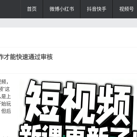
首页
微博小红书
抖音快手
视频号
作才能快速通过审核
视频，
频"这
么是上
开始玩
，但后