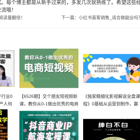
试。每个博主都是从新手过来的，多发几次就熟练了。希望这些
交流哦！
阅读量翻倍！
下一篇：小红书直客销售_适合做副业吗
产行业0
【6526期】交个朋友短视频新
《独家精细化影视解说全盘
产人何
课，教你从0-1做出优秀的电商
程》0基础从运营到制作，赢
在起跑线