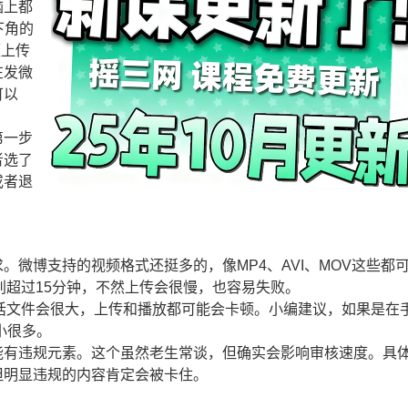
脑上都
下角的
频上传
在发微
可以
第一步
者选了
或者退
微博支持的视频格式还挺多的，像MP4、AVI、MOV这些都
别超过15分钟，不然上传会很慢，也容易失败。
话文件会很大，上传和播放都可能会卡顿。小编建议，如果是在
小很多。
能有违规元素。这个虽然老生常谈，但确实会影响审核速度。具
但明显违规的内容肯定会被卡住。