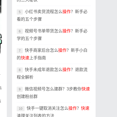
小红书卖货流程怎么
操作
？新手必
5
看的五个步骤
视频号书单带货怎么
操作
？新手必
6
学的五个步骤
快手商家后台怎么
操作
？新手小白
7
的
快速
上手指南
快手未成年退款怎么
操作
？退款流
8
可
程全解析
手
微信视频号怎么建群？3步教你
快速
9
创建粉丝群
体
快手一键取消关注怎么
操作
？
快速
10
清理关注列表的方法