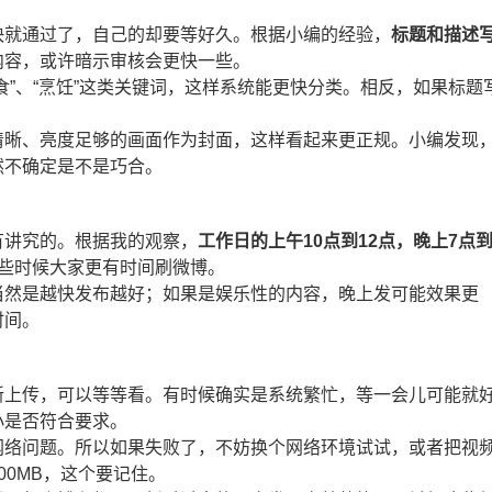
快就通过了，自己的却要等好久。根据小编的经验，
标题和描述
内容，或许暗示审核会更快一些。
食”、“烹饪”这类关键词，这样系统能更快分类。相反，如果标题
清晰、亮度足够的画面作为封面，这样看起来更正规。小编发现
然不确定是不是巧合。
有讲究的。根据我的观察，
工作日的上午10点到12点，晚上7点
些时候大家更有时间刷微博。
当然是越快发布越好；如果是娱乐性的内容，晚上发可能效果更
时间。
新上传，可以等等看。有时候确实是系统繁忙，等一会儿可能就
小是否符合要求。
网络问题。所以如果失败了，不妨换个网络环境试试，或者把视
0MB，这个要记住。