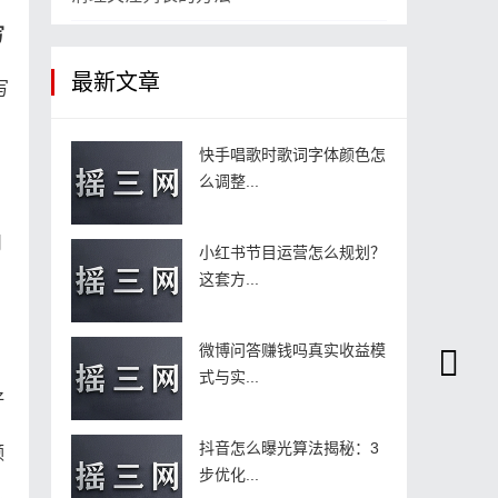
写
最新文章
写
，
快手唱歌时歌词字体颜色怎
么调整...
到
小红书节目运营怎么规划？
这套方...
微博问答赚钱吗真实收益模
式与实...
好
抖音怎么曝光算法揭秘：3
频
步优化...