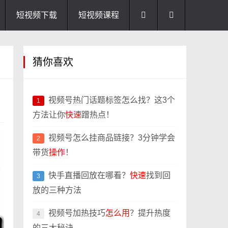
短视频下载
短视频课程
猜你喜欢
视频号热门话题标签怎么找？这3个
1
方法让你
快速
蹭热点！
视频号怎么挂商品链接？3分钟学会
2
带货
操作
！
快手直播回放在哪看？
快速
找到回
3
放的三种方法
视频号加热技巧
怎么用
？提升热度
4
的三大秘诀