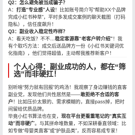
Q2：怎么避免被当成骗子？
A：
打造“专业感”人设
！比如账号简介写“帮助XX个品牌
完成小红书种草”，平时多发成交案例的聊天截图（打码
隐私），信任度飙升！
Q3：副业收入稳定性咋样？
A：看天吃饭？不不…
稳定客源靠“老客户转介绍”
！我
有个取巧方法：成交后送品牌方一份《小红书关键词优
化指南》，他们觉得超值，主动帮我推荐新客户！
个人心得：副业成功的人，都在“筛
选”而非硬扛！
别听啥“努力就有回报”的鸡汤！我观察了身边赚钱的直客
副业党，发现他们共性居然是——
敢拒绝不合适的客
户
！比如压价太狠的、需求模糊的，直接pass掉，把时
间留给优质品牌。
毕竟小红书算法也在变，
现在平台更看重笔记的“真实互
动”而非硬广
。与其拼命堆数量，不如深耕垂直领域：比
如专做“母婴类直客”或“护肤品类”，反而容易成专家！