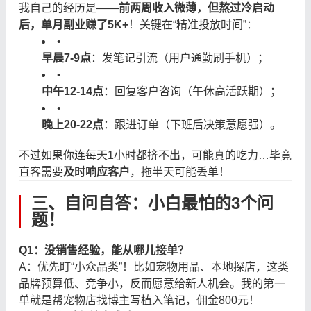
我自己的经历是——
前两周收入微薄，但熬过冷启动
后，单月副业赚了5K+
！关键在“精准投放时间”：
•
早晨7-9点
：发笔记引流（用户通勤刷手机）；
•
中午12-14点
：回复客户咨询（午休高活跃期）；
•
晚上20-22点
：跟进订单（下班后决策意愿强）。
不过如果你连每天1小时都挤不出，可能真的吃力…毕竟
直客需要
及时响应客户
，拖半天可能丢单！
三、自问自答：小白最怕的3个问
题！
Q1：没销售经验，能从哪儿接单？
A：优先盯“小众品类”！比如宠物用品、本地探店，这类
品牌预算低、竞争小，反而愿意给新人机会。我的第一
单就是帮宠物店找博主写植入笔记，佣金800元！