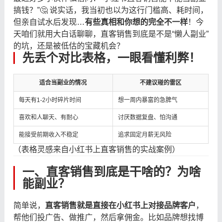
搞钱？”🤔 说实话，我当初也以为这行门槛高、耗时间，
但亲自试水后发现…
有些真相和你想的完全不一样
！今
天咱们就用大白话聊聊，直客销售到底是不是“懒人副业”
的坑，还是被低估的宝藏机会？
先丢个对比表格，一眼看懂利弊！
适合当副业的情况
不建议碰的雷区
每天有1-2小时碎片时间
想一周内暴富的急脾气
喜欢和人聊天、有耐心
讨厌数据复盘、怕沟通
能接受前期收入不稳定
追求固定月薪无风险
（表格灵感来自小红书上直客销售的实战案例）
一、直客销售到底是干啥的？为啥
能副业？
简单说，
直客销售就是直接在小红书上对接品牌客户
，
帮他们投广告、做推广，然后拿佣金。比如品牌想找博