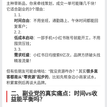
主种草新品，你来牵线策划，成交一单可能赚几千块！
它适合副业的3个理由：
1.
时间自由
：不用坐班，通勤路上、午休时间都能回
复客户；
2.
低成本启动
：一部手机+小红书账号就能开工，不用
囤货压钱；
3.
需求旺盛
：小红书日均搜索6亿次，品牌方挤破头找
精准流量！
但有些朋友可能会嘀咕：“我没资源咋办？” 其实
很多直
客都是从“零资源”起步的
，比如先帮身边小商家试水，
积累案例后再谈大品牌。
二、副业党的真实痛点：时间vs收
益能平衡吗？