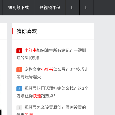
短视频下载
短视频课程
猜你喜欢
小红书
如何清空所有笔记？一键删
1
除的3种方法
宠物文案
小红书
怎么写？3个技巧让
2
萌宠账号爆火
视频号热门话题标签怎么找？这3个
3
方法让你
快速
蹭热点！
视频号怎么设置原创？原创设置的
4
详细
步骤