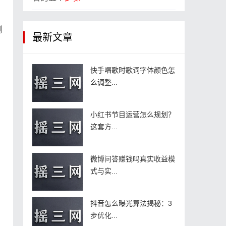
测
最新文章
快手唱歌时歌词字体颜色怎
么调整...
小红书节目运营怎么规划？
这套方...
微博问答赚钱吗真实收益模
，
式与实...
抖音怎么曝光算法揭秘：3
步优化...