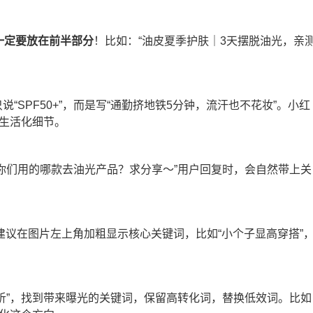
一定要放在前半部分
！比如：“油皮夏季护肤｜3天摆脱油光，亲
SPF50+”，而是写“通勤挤地铁5分钟，流汗也不花妆”。小红
入生活化细节。
你们用的哪款去油光产品？求分享～”用户回复时，会自然带上关
建议在图片左上角加粗显示核心关键词，比如“小个子显高穿搭”
。
析”，找到带来曝光的关键词，保留高转化词，替换低效词。比如