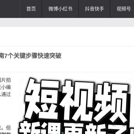
首页
微博小红书
抖音快手
视频号
南7个关键步骤快速突破
图片拍
天小编
么通过
？
来。但