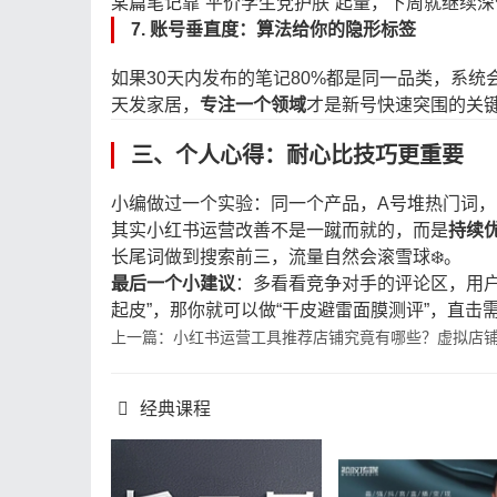
某篇笔记靠“平价学生党护肤”起量，下周就继续
7.
账号垂直度：算法给你的隐形标签
如果30天内发布的笔记80%都是同一品类，系统
天发家居，
专注一个领域
才是新号快速突围的关
三、个人心得：耐心比技巧更重要
小编做过一个实验：同一个产品，A号堆热门词，
其实小红书运营改善不是一蹴而就的，而是
持续
长尾词做到搜索前三，流量自然会滚雪球❄️。
最后一个小建议
：多看看竞争对手的评论区，用
起皮”，那你就可以做“干皮避雷面膜测评”，直击
上一篇：小红书运营工具推荐店铺究竟有哪些？虚拟店
经典课程