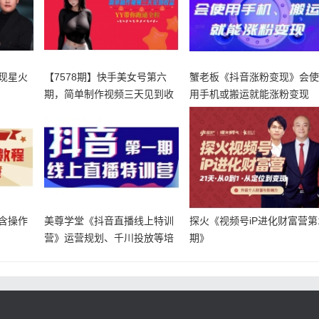
现星火
【7578期】快手美女号第六
蟹老板《抖音涨粉变现》会
期，简单制作视频三天见到收
用手机或搬运就能涨粉变现
益【揭
含操作
美尊学堂《抖音直播线上特训
探火《视频号iP进化财富营第
营》运营规划、千川投放等培
期》
训课程