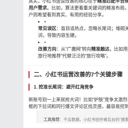
其实，小红书运营改善的核心在于
精准匹配平台
用户需求
。比如，算法更看重关键词的精准布局
户则希望看到真实、有用的经验分享。
•
常见误区
：盲目追热点，忽略长尾词；堆砌
词，导致内容生硬。
•
改善方向
：从“广撒网”转向
精准触达
，比如用
旅行地推荐”代替泛泛的“旅行攻略”。
二、小红书运营改善的7个关键步骤
1.
挖准长尾词：避开红海竞争
新账号别一上来就抢大词！比如“护肤”竞争太激
框的下拉词和同行爆文评论区找灵感，最容易挖
工具推荐
：千瓜数据、小红书创作者后台的“搜