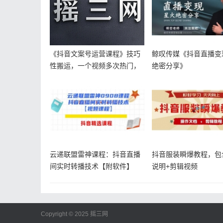
《抖音文案号运营课程》技巧
鲸叹传媒《抖音直播变
性搬运，一个视频多次热门，
绝密分享》
逐步变现
云递联盟雷神课程：抖音直播
抖音服装瞬爆教程，包
间实时转播技术【附软件】
说明+剪辑视频
Copyright © 2025
摇三网