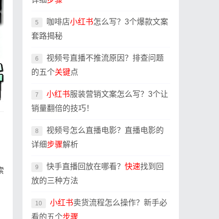
咖啡店
小红书
怎么写？3个爆款文案
5
套路揭秘
视频号直播不推流原因？排查问题
6
的五个
关键
点
小红书
服装营销文案怎么写？3个让
7
销量翻倍的技巧！
视频号怎么直播电影？直播电影的
8
详细
步骤
解析
快手直播回放在哪看？
快速
找到回
9
索
放的三种方法
小红书
卖货流程怎么操作？新手必
10
看的五个
步骤