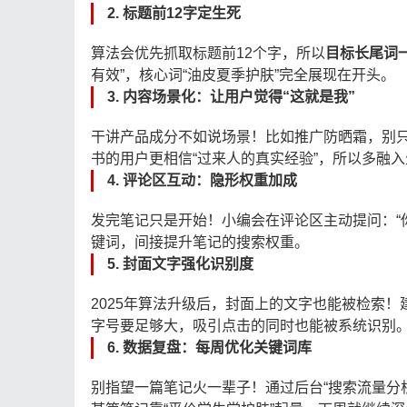
2.
标题前12字定生死
算法会优先抓取标题前12个字，所以
目标长尾词
有效”，核心词“油皮夏季护肤”完全展现在开头。
3.
内容场景化：让用户觉得“这就是我”
干讲产品成分不如说场景！比如推广防晒霜，别只说“
书的用户更相信“过来人的真实经验”，所以多融
4.
评论区互动：隐形权重加成
发完笔记只是开始！小编会在评论区主动提问：“
键词，间接提升笔记的搜索权重。
5.
封面文字强化识别度
2025年算法升级后，封面上的文字也能被检索！
字号要足够大，吸引点击的同时也能被系统识别
6.
数据复盘：每周优化关键词库
别指望一篇笔记火一辈子！通过后台“搜索流量分