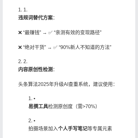
1.
​违规词替代方案​
​：
❌ “最赚钱” → ✅ “亲测有效的变现路径”
❌ “绝对干货” → ✅ “90%新人不知道的方法”
2.
​内容原创性检测​
​：
头条算法2025年升级AI查重系统，建议使用：
•
​易撰工具​
​检测原创度（需>70%）
•
拍摄场景加入​
​个人手写笔记​
​等专属元素