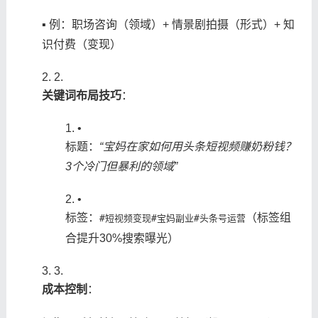
▪️ 例：职场咨询（领域）+ 情景剧拍摄（形式）+ 知
识付费（变现）
2.
​关键词布局技巧​
​：
•
标题：
“宝妈在家如何用头条短视频赚奶粉钱？
3个冷门但暴利的领域”
•
标签：
（标签组
#短视频变现
#宝妈副业
#头条号运营
合提升30%搜索曝光）
3.
​成本控制​
​：