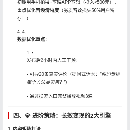
初期用手机拍摄+剪映APP剪辑（投入<500元），
重点优化​
​音频清晰度​
​（劣质音效损失50%用户留
存！）
4.
​数据优化重点​
​：
•
发布后2小时内人工干预：
▪️ 引导20条真实评论（提问式话术：
“你们觉得
哪个方法最实用？”
）
▪️ 通过搜索入口完整播放视频3遍
四、💎 ​
​进阶策略：长效变现的2大引擎​
​1. 内容矩阵打法​