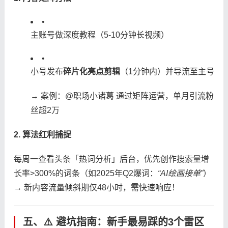
•
主账号做深度教程（5-10分钟长视频）
•
小号发布​
​碎片化亮点剪辑​
​（1分钟内）并导流至主号
→ 案例：@职场小诸葛 通过矩阵运营，单月引流粉
丝超2万
​2. 算法红利捕捉​
每周一查看头条「热词分析」后台，优先创作搜索量增
长率>300%的词条（如2025年Q2爆词：
“AI绘画接单”
）
→ 新内容流量倾斜期仅48小时，需快速响应！
五、⚠️ ​
​避坑指南：新手最易踩的3个雷区​