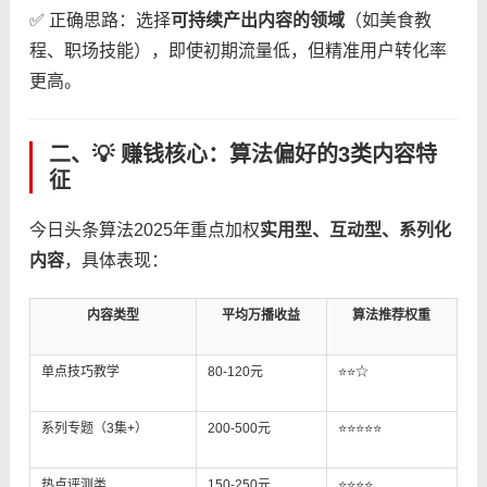
✅ 正确思路：选择​
​可持续产出内容的领域​
​（如美食教
程、职场技能），即使初期流量低，但精准用户转化率
更高。
二、💡 ​
​赚钱核心：算法偏好的3类内容特
征​
今日头条算法2025年重点加权​
​实用型、互动型、系列化
内容​
​，具体表现：
内容类型
平均万播收益
算法推荐权重
单点技巧教学
80-120元
⭐⭐☆
系列专题（3集+）
200-500元
⭐⭐⭐⭐⭐
热点评测类
150-250元
⭐⭐⭐⭐