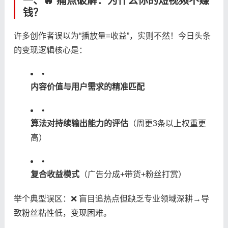
一、🔥 ​
​痛点破解：为什么你的短视频不赚
钱？​
许多创作者误以为“播放量=收益”，实则不然！今日头条
的变现逻辑核心是：
•
​内容价值与用户需求的精准匹配​
•
​算法对持续输出能力的评估​
​（周更3条以上权重更
高）
•
​复合收益模式​
​（广告分成+带货+粉丝打赏）
举个典型误区：❌ 盲目追热点但缺乏专业领域深耕→导
致粉丝粘性低，变现困难。