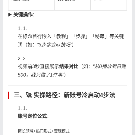
▶️ ​
​关键操作​
​：
1.
在标题首行嵌入「教程」「步骤」「秘籍」等关键
词（如：
“3步学会xx技巧”
）
2.
视频前3秒直接展示​
​结果对比​
​（如：
“从0播放到日赚
500，我只做了1件事”
）
三、🚀 ​
​实操路径：新账号冷启动4步法​
1.
​账号定位公式​
​：
擅长领域+热门形式+变现模式