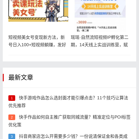
短视频美女号变现新方法，新
瑶瑶·自然流短视频IP孵化第二
号日入100+短视频躺赚，发好
期，14天线上实战训练营，赋
视频
能
最新文章
快手游戏作品怎么选封面才能引爆点击？11个技巧让算法
1
优先推荐
快手作品如何自主推广获取同城流量？精准定位与POI标签
2
优化策
抖音商家店怎么开需要多少钱？一份说清保证金和各类成
3