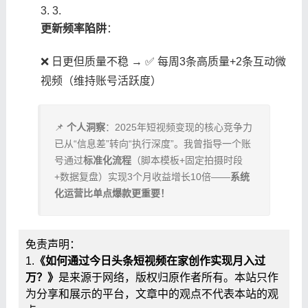
3.
​更新频率陷阱​
​：
❌ 日更但质量不稳 → ✅ 每周3条高质量+2条互动微
视频（维持账号活跃度）
📌 ​
​个人洞察​
​：2025年短视频变现的核心竞争力
已从“信息差”转向“执行深度”。我曾指导一个账
号通过​
​标准化流程​
​（脚本模板+固定拍摄时段
+数据复盘）实现3个月收益增长10倍——​
​系统
化运营比单点爆款更重要！​
免责声明：
1.
《如何通过今日头条短视频在家创作实现月入过
万？》
是来源于网络，版权归原作者所有。本站只作
为分享和展示的平台，文章中的观点不代表本站的观