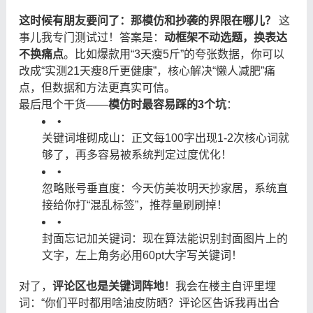
这时候有朋友要问了：那模仿和抄袭的界限在哪儿？
​ 这
事儿我专门测试过！答案是：
动框架不动选题，换表达
不换痛点
。比如爆款用“3天瘦5斤”的夸张数据，你可以
改成“实测21天瘦8斤更健康”，核心解决“懒人减肥”痛
点，但数据和方法更真实可信。
最后甩个干货——
模仿时最容易踩的3个坑
：
•
关键词堆砌成山：正文每100字出现1-2次核心词就
够了，再多容易被系统判定过度优化！
•
忽略账号垂直度：今天仿美妆明天抄家居，系统直
接给你打“混乱标签”，推荐量刷刷掉！
•
封面忘记加关键词：现在算法能识别封面图片上的
文字，左上角务必用60pt大字写关键词！
对了，
评论区也是关键词阵地
！我会在楼主自评里埋
词：“你们平时都用啥油皮防晒？评论区告诉我再出合