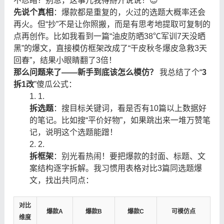
不忍睹？别急，这事儿我得掰开说说！😉
先说个真相
：爆款都是重复的，火过的选题大概率还会
再火。但“抄”不是让你照搬，而是有思考地提取可复制的
点再创作。比如我看到一篇“油皮防晒38℃军训7天没晒
黑”的爆文，直接模仿框架改成了“干皮秋冬爆皮急救3天
回春”，结果小眼睛翻了3倍！
那么问题来了——新手到底该怎么模仿？
​ 我总结了个“
3
拆1改
”傻瓜公式：
1.
拆选题
：搜目标关键词，看是否有10篇以上数据好
的笔记。比如搜“平价好物”，如果跳出来一堆万赞笔
记，说明这个选题能蹭！
2.
拆框架
：别光看热闹！要把爆款的封面、标题、文
案结构逐字拆解。我习惯用表格对比3篇同选题爆
文，找出共同点：
对比
爆款A
爆款B
爆款C
可模仿点
维度