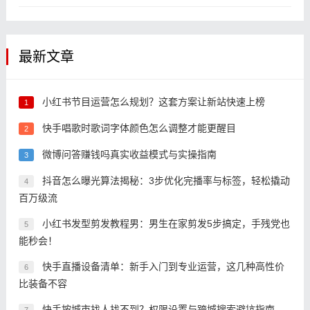
最新文章
小红书节目运营怎么规划？这套方案让新站快速上榜
1
快手唱歌时歌词字体颜色怎么调整才能更醒目
2
微博问答赚钱吗真实收益模式与实操指南
3
抖音怎么曝光算法揭秘：3步优化完播率与标签，轻松撬动
4
百万级流
小红书发型剪发教程男：男生在家剪发5步搞定，手残党也
5
能秒会！
快手直播设备清单：新手入门到专业运营，这几种高性价
6
比装备不容
快手按城市找人找不到？权限设置与跨城搜索避坑指南
7