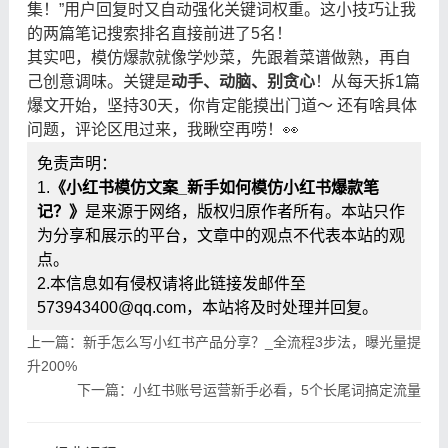
集！”用户回复时又自动强化关键词权重。这小技巧让我
的两篇笔记搜索排名直接前进了5名！
其实吧，模仿爆款就像学炒菜，先跟着菜谱做熟，再自
己创意调味。关键是
动手、动脑、别贪心
！从每天拆1篇
爆文开始，坚持30天，你肯定能摸出门道～ 还有啥具体
问题，评论区甩过来，我瞅空再唠！👀
免责声明：
1.
《小红书模仿文案_新手如何模仿小红书爆款笔
记？》
是来源于网络，版权归原作者所有。本站只作
为分享和展示的平台，文章中的观点不代表本站的观
点。
2.本信息如有侵权请将此链接发邮件至
573943400@qq.com，本站将及时处理并回复。
上一篇：新手怎么写小红书产品分享？_全流程3步法，曝光量提
升200%
下一篇：小红书账号运营新手必看，5个长尾词搞定流量