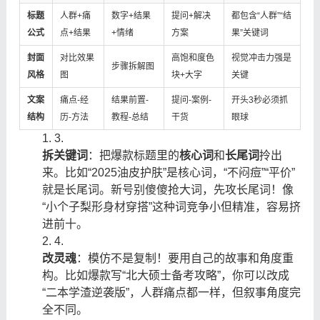
标题
人群+痛
数字+结果
提问+解决
都包含“人群”“结
公式
点+结果
+情绪
方案
果”关键词
封面
对比效果
高饱和度色
视觉冲击力强是
步骤拆解图
风格
图
块+大字
关键
文案
痛点-经
结果前置-
提问-案例-
开头3秒必须抓
结构
历-方法
教程-总结
干货
眼球
3.
拆关键词
：把爆款标题里的
核心词
和
长尾词
拎出
来。比如“2025油皮护肤”是核心词，“不闷痘”“平价”
就是长尾词。新号别傻傻抢大词，先攻长尾词！像
“小个子梨形身材穿搭”这种词竞争小但精准，容易挤
进前十。
4.
改灵魂
：模仿不是复制！要用自己的故事和角度重
构。比如爆款写“北大硕士备考攻略”，你可以改成
“二本学渣逆袭版”，人群痛点都一样，但叙事角度完
全不同。