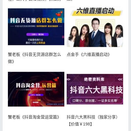
富新风
蟹老板《抖音无货源店群怎么
点金手《六维直播启动》
做》
蟹老板《抖音淘金营运营篇》
抖音六大黑科技（独家分享）
【价值￥198】