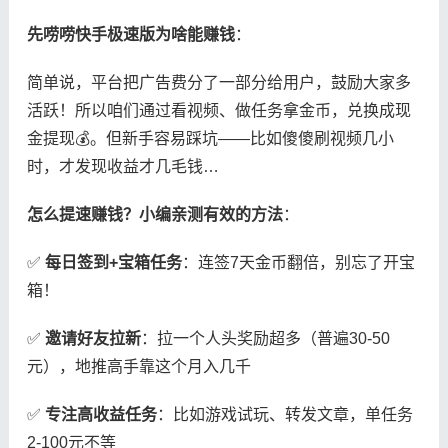
​先唠唠快手极速版为啥能赚钱​
​：
简单说，平台把广告费分了一部分给用户，鼓励大家多
活跃！所以咱们通过看视频、做任务拿金币，兑换成现
金提现💰。但新手容易踩坑——比如傻傻刷视频几小
时，才发现收益才几毛钱…
​怎么提速赚钱？小编亲测有效的方法​
​：
✅ ​
​每日签到+宝箱任务​
​：连签7天金币翻倍，别忘了开宝
箱！
✅ ​
​邀请好友拉新​
​：拉一个人头奖励超多（普遍30-50
元），地推高手靠这个月入几千
✅ ​
​专注高收益任务​
​：比如游戏试玩、转发文章，单任务
2-100元不等