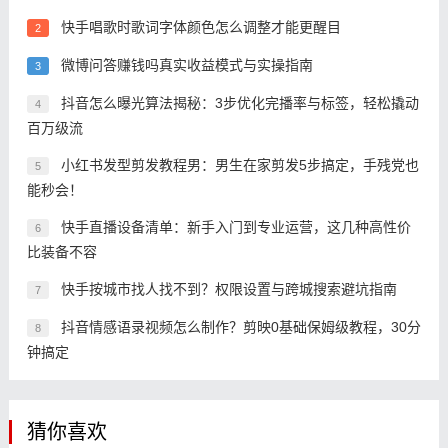
快手唱歌时歌词字体颜色怎么调整才能更醒目
2
微博问答赚钱吗真实收益模式与实操指南
3
抖音怎么曝光算法揭秘：3步优化完播率与标签，轻松撬动
4
百万级流
小红书发型剪发教程男：男生在家剪发5步搞定，手残党也
5
能秒会！
快手直播设备清单：新手入门到专业运营，这几种高性价
6
比装备不容
快手按城市找人找不到？权限设置与跨城搜索避坑指南
7
抖音情感语录视频怎么制作？剪映0基础保姆级教程，30分
8
钟搞定
猜你喜欢