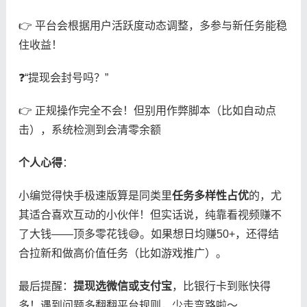
👉 平台会根据用户活跃度动态调整，多参与新任务能稳
住收益！
❓“提现会封号吗？”
👉 正规操作完全不会！但别用作弊脚本（比如自动点
击），系统检测到会清零余额
​个人心得​
​：
小编觉得快手极速版算是同类里​
​任务多样性占优​
​的，尤
其适合喜欢互动的小伙伴！但实话说，纯靠看视频赚不
了大钱——顶多零花钱😅。如果想日均赚50+，还得结
合拉新和做高价值任务（比如游戏推广）。
最后提醒：​
​提现选微信或支付宝​
​，比银行卡到账快得
多！遇到问题多翻翻平台规则，少走弯路啦～