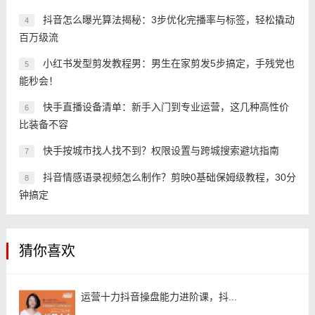
抖音怎么曝光算法揭秘：3步优化完播率与标签，轻松撬动
4
百万级流
小红书发型剪发教程男：男生在家剪发5步搞定，手残党也
5
能秒会！
快手直播设备清单：新手入门到专业运营，这几种高性价
6
比装备不容
快手按城市找人找不到？权限设置与跨城搜索避坑指南
7
抖音情感语录视频怎么制作？剪映0基础保姆级教程，30分
8
钟搞定
猜你喜欢
运营十力抖音操盘能力进阶课，抖...