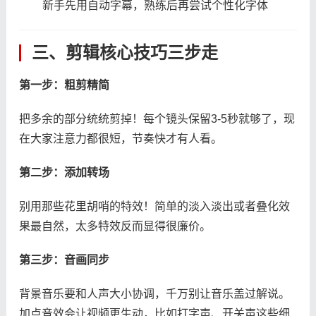
新手先用自动字幕，熟练后再尝试个性化字体
三、剪辑核心技巧三步走
​第一步：粗剪精简​
把多余的部分统统剪掉！每个镜头保留3-5秒就够了，现
在大家注意力都很短，节奏快才有人看。
​第二步：添加转场​
别用那些花里胡哨的特效！简单的淡入淡出或者叠化效
果最自然，太多特效反而显得很廉价。
​第三步：音画同步​
背景音乐要和人声大小协调，千万别让音乐盖过解说。
加点音效会让视频更生动，比如打字声、开关声这些细