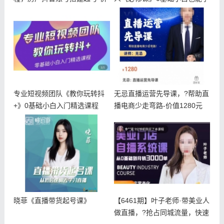
值29
会
专业短视频团队《教你玩转抖
无忌直播运营先导课，?帮助直
+》0基础小白入门精选课程
播电商少走弯路-价值1280元
晓菲《直播带货起号课》
【6461期】叶子老师·带美业人
做直播，?抢占同城流量，快速