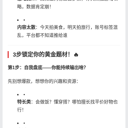
略，数据肯定崩！
•
​内容太散​
​：今天拍美食，明天拍旅行，账号标签混
乱，平台都不知道推给谁
3步锁定你的黄金题材！🔥
​第1步：自我盘底——你能持续输出啥？​
先别想爆款，想想你的兴趣和资源：
•
​特长类​
​：会做饭？懂穿搭？哪怕擅长找平价好物也
行！
•