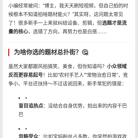
小编经常被问：“博主，我天天刷短视频，但自己拍的时
候根本不知道拍啥题材能火？”其实呀，这问题太常见
了！很多新手一上来就纠结设备、剪辑，但​
​选题才是流
量的核心​
​，选错了方向，再努力也是白搭……
为啥你选的题材总扑街？🤔
虽然大家都跟风拍搞笑、美食，但你知道吗？​
​小众领域
反而更容易起号​
​！比如“农村手艺人”“宠物治愈日常”，竞
争小、平台还扶持～不过话说回来，新手常犯的错是：
•
​盲目追热点​
​：没结合自身优势，拍出来的内容干巴
巴
•
​忽略受众​
​：比如宝妈粉丝占多数，你突然拍游戏攻