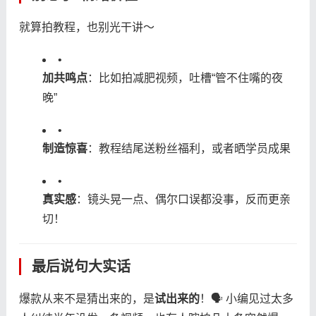
就算拍教程，也别光干讲～
•
​加共鸣点​
​：比如拍减肥视频，吐槽“管不住嘴的夜
晚”
•
​制造惊喜​
​：教程结尾送粉丝福利，或者晒学员成果
•
​真实感​
​：镜头晃一点、偶尔口误都没事，反而更亲
切！
最后说句大实话
爆款从来不是猜出来的，是​
​试出来的​
​！🗣️ 小编见过太多