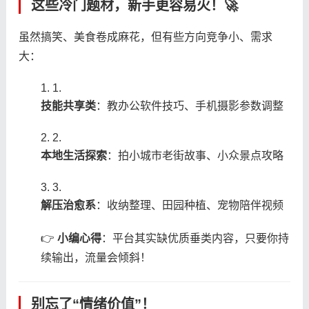
这些冷门题材，新手更容易火！🚀
虽然搞笑、美食卷成麻花，但有些方向竞争小、需求
大：
1.
​技能共享类​
​：教办公软件技巧、手机摄影参数调整
2.
​本地生活探索​
​：拍小城市老街故事、小众景点攻略
3.
​解压治愈系​
​：收纳整理、田园种植、宠物陪伴视频
👉 ​
​小编心得​
​：平台其实缺优质垂类内容，只要你持
续输出，流量会倾斜！
别忘了“情绪价值”！