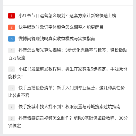
小红书节目运营怎么规划？这套方案让新站快速上榜
1
快手唱歌时歌词字体颜色怎么调整才能更醒目
2
微博问答赚钱吗真实收益模式与实操指南
3
抖音怎么曝光算法揭秘：3步优化完播率与标签，轻松撬动
4
百万级流
小红书发型剪发教程男：男生在家剪发5步搞定，手残党也
5
能秒会！
快手直播设备清单：新手入门到专业运营，这几种高性价
6
比装备不容
快手按城市找人找不到？权限设置与跨城搜索避坑指南
7
抖音情感语录视频怎么制作？剪映0基础保姆级教程，30分
8
钟搞定