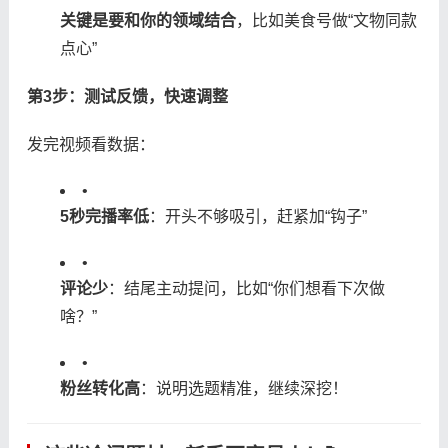
​关键是要和你的领域结合​
​，比如美食号做“文物同款
点心”
​第3步：测试反馈，快速调整​
发完视频看数据：
•
​5秒完播率低​
​：开头不够吸引，赶紧加“钩子”
•
​评论少​
​：结尾主动提问，比如“你们想看下次做
啥？”
•
​粉丝转化高​
​：说明选题精准，继续深挖！