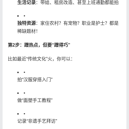
​生活记录​
​：带娃、租房改造、甚至上班通勤都能拍
•
​独特资源​
​：家住农村？有宠物？职业是护士？都是
稀缺题材！
​第2步：蹭热点，但要“蹭得巧”​
比如最近“传统文化”火，你可以：
•
拍“汉服穿搭入门”
•
做“面塑手工教程”
•
记录“非遗手艺拜访”