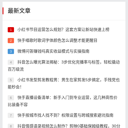
最新文章
小红书节目运营怎么规划？这套方案让新站快速上榜
1
快手唱歌时歌词字体颜色怎么调整才能更醒目
2
微博问答赚钱吗真实收益模式与实操指南
3
抖音怎么曝光算法揭秘：3步优化完播率与标签，轻松撬动
4
百万级流
小红书发型剪发教程男：男生在家剪发5步搞定，手残党也
5
能秒会！
快手直播设备清单：新手入门到专业运营，这几种高性价
6
比装备不容
快手按城市找人找不到？权限设置与跨城搜索避坑指南
7
抖音情感语录视频怎么制作？剪映0基础保姆级教程，30分
8