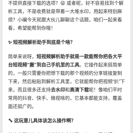
不提供直接下载的选项？😫 或者呢，好不容易找到个解
析工具，不是收费就是带着一大堆水印，用起来特别麻
烦？小编今天就跟大伙儿聊聊这个话题，咱们一起来看
看，希望能帮到你哦！
​✨ 短视频解析助手到底是个啥？​
简单来说呀，​
​短视频解析助手就是一款能帮你把各大平
台短视频“搬”到自己手机里的工具​
​。它操作起来挺简单
的，一般只需要你把想下载的那个视频的分享链接复制
下来，然后粘贴到解析工具里，它就能帮你把视频“扒”下
来，而且很多还支持​
​去水印​
​和​
​高清下载​
​呢！像咱们平时
常用的抖音、快手、微视啥的，它基本都能支持，覆盖
面还挺广的。
​🔧 这玩意儿具体该怎么操作啊？​