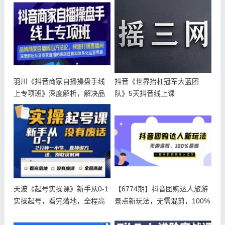
羽川《抖音商家自播操盘手线
抖音《世界抬杠冠军大蓝团
上专项班》深度解析，解决品
队》5天抖音线上课
牌自播4
天波《起号实操课》新手从0-1
【6774期】抖音团购达人旅游
实操起号，看完落地，全程高
景点新玩法，无需混剪，100%
能，