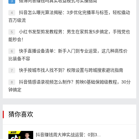
微博问答赚钱吗真实收益模式与实操指南
3
抖音怎么曝光算法揭秘：3步优化完播率与标签，轻松撬动
4
百万级流
小红书发型剪发教程男：男生在家剪发5步搞定，手残党也
5
能秒会！
快手直播设备清单：新手入门到专业运营，这几种高性价
6
比装备不容
快手按城市找人找不到？权限设置与跨城搜索避坑指南
7
抖音情感语录视频怎么制作？剪映0基础保姆级教程，30分
8
钟搞定
猜你喜欢
抖音赚钱周大神实战运营：0到3...