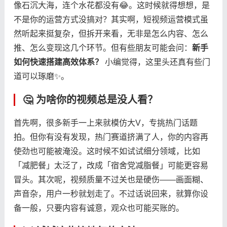
像石沉大海，连个水花都没有😂。这时候就得想想，是
不是你的运营方式没搞对？其实啊，短视频运营模式虽
然听起来挺复杂，但拆开来看，无非是怎么内容、怎么
推、怎么变现这几个环节。但有些朋友可能会问：​
​新手
如何快速搭建高效体系？​
​ 小编觉得，这里头还真有些门
道可以琢磨✨。
🤔 为啥你的视频总是没人看？
首先啊，很多新手一上来就模仿大V，专挑热门话题
拍。但你有没有发现，热门赛道挤满了人，你的内容再
使劲也可能被淹没。这时候不如试试细分领域，比如
「减肥餐」太泛了，改成「宿舍党减脂餐」可能更容易
冒头。其次呢，视频质量不过关也是硬伤——画面糊、
声音杂，用户一秒就划走了。不过话说回来，就算你设
备一般，只要内容有诚意，观众也可能买账的。