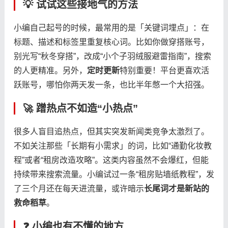
💡 试试这些接地气的方法
小编自己起号的时候，最常用的是「关键词埋点」：在
标题、描述和标签里重复核心词。比如你做穿搭账号，
别光写“秋冬穿搭”，改成“小个子羽绒服避雷指南”，搜索
的人更精准。另外，​
​定时更新​
​特别重要！平台更喜欢活
跃账号，哪怕你两天发一条，也比半年憋一个大招强。
🚀 蹭热点不如造“小热点”
很多人盲目追热点，但其实突发新闻类竞争太激烈了。
不如关注那些「长期有小需求」的词，比如“通勤化妆教
程”或者“租房改造攻略”。这类内容虽然不会爆红，但能
持续带来搜索流量。小编试过一条“租房贴墙纸教程”，发
了三个月还在每天进流量，或许暗示​
​长尾词才是新站的
救命稻草​
​。
❓ 小编也有不懂的地方