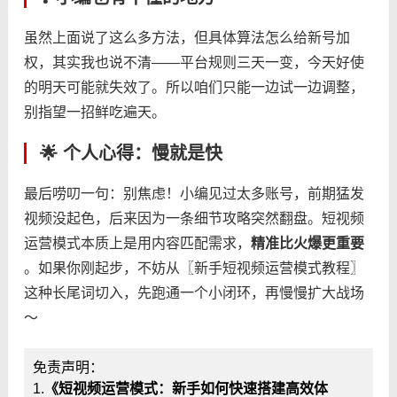
虽然上面说了这么多方法，但具体算法怎么给新号加
权，其实我也说不清——平台规则三天一变，今天好使
的明天可能就失效了。所以咱们只能一边试一边调整，
别指望一招鲜吃遍天。
🌟 个人心得：慢就是快
最后唠叨一句：别焦虑！小编见过太多账号，前期猛发
视频没起色，后来因为一条细节攻略突然翻盘。短视频
运营模式本质上是用内容匹配需求，​
​精准比火爆更重要​
。如果你刚起步，不妨从〖新手短视频运营模式教程〗
这种长尾词切入，先跑通一个小闭环，再慢慢扩大战场
～
免责声明：
1.
《短视频运营模式：新手如何快速搭建高效体