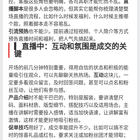
控、客服这些角色要明确，各司其职才能忙而不乱。
直
播脚本
是很多人会忽略的，但其实它能帮你梳理清楚整
场直播的流程，比如什么时候发福利，什么时候主推哪
个款，照着脚本走不容易乱。
引流预热
也不能少。提前通过短视频、个人简介等方式
预告直播时间和福利，把人气先搞起来。
▎
直播中：互动和氛围是成交的关
键
开场的前几分钟特别重要，得用自信的状态和积极的能
量吸引住观众，可以先聊聊天热热场。
互动
这块儿，一
定要多看观众留言，及时回答问题，甚至可以点名和粉
丝互动，让他们有参与感。
产品介绍
时不能干巴巴的，特别是服装，要讲清楚尺
码、面料材质、版型细节、搭配技巧以及适用场合。主
播在讲解时需要投入感情，适当加快语速，让讲解富有
激情，这样才能更好地吸引粉丝。
促单技巧
用好了，成交率能提升不少。比如可以搞不定
时的惊喜礼品或红包，要求关注或加粉丝团才能领取；