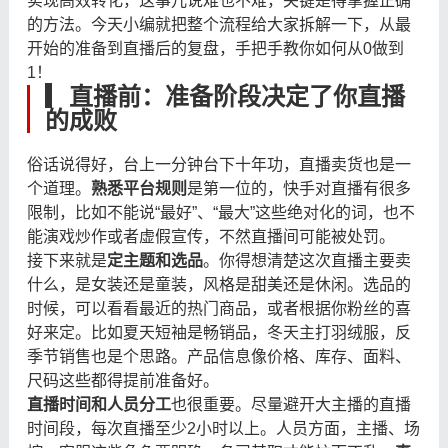
实现高效转化，这事儿说难也不难，关键是得掌握正确
的方法。今天小编就把整个流程给大家拆解一下，从最
开始的准备到直播后的复盘，手把手教你如何从0做到
1！
▎
直播前：准备阶段决定了你直播
的成败
俗话说得好，台上一分钟台下十年功，直播卖货也是一
个道理。
熟悉平台规则
是第一位的，快手对直播有很多
限制，比如不能说“最好”、“最大”这些绝对化的词，也不
能演戏炒作或者虚假宣传，不然直播间可能被处罚。
接下来就是
定主题和选品
。你得想清楚这次直播主要卖
什么，是女装还是童装，风格是甜美还是休闲。选品的
时候，可以看看最近的热门商品，或者根据你粉丝的喜
好来定。比如夏天短袖是畅销品，冬天主打羽绒服，反
季节销售也是个思路。产品信息像价格、库存、面料、
尺码这些都得提前准备好。
直播时间和人员分工
也很重要。尽量避开大主播的直播
时间段，每次直播至少2小时以上。人员方面，主播、场