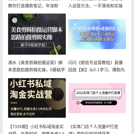
教你打造爆款笔记，年涨粉
人运营方法，一手落地和实操
20w+月
经验
湘水《美食剪辑拍摄运营》脚
闪闪《壁纸号运营教程》直播
本思路拍摄剪辑实操，0基础学
回放【新】从0-1学习，爆款内
起
容制
【7326期】小红书私域淘金实
《实体门店个人流量IP打造
战营，存量时代，把握未来3-5
课》带你玩转同城获客