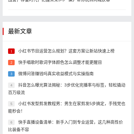
最新文章
小红书节目运营怎么规划？这套方案让新站快速上榜
1
快手唱歌时歌词字体颜色怎么调整才能更醒目
2
微博问答赚钱吗真实收益模式与实操指南
3
抖音怎么曝光算法揭秘：3步优化完播率与标签，轻松撬动
4
百万级流
小红书发型剪发教程男：男生在家剪发5步搞定，手残党也
5
能秒会！
快手直播设备清单：新手入门到专业运营，这几种高性价
6
比装备不容