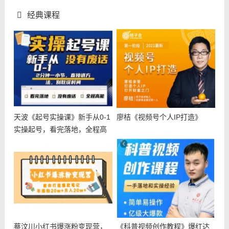
经典课程
天波《起号实操课》新手从0-1
廖桔《视频号个人IP打造》
实操起号，看完落地，全程高
能，
蔡汶川小红书爆涨粉变现营，
《科普视频创作教程》爆红达