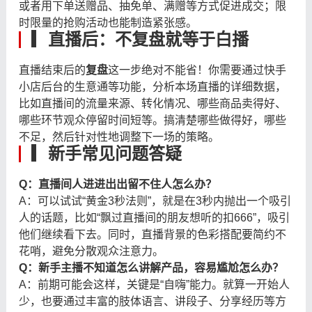
或者用下单送赠品、抽免单、满赠等方式促进成交；限
时限量的抢购活动也能制造紧张感。
▎
直播后：不复盘就等于白播
直播结束后的
复盘
这一步绝对不能省！你需要通过快手
小店后台的生意通等功能，分析本场直播的详细数据，
比如直播间的流量来源、转化情况、哪些商品卖得好、
哪些环节观众停留时间短等。搞清楚哪些做得好，哪些
不足，然后针对性地调整下一场的策略。
▎
新手常见问题答疑
Q：直播间人进进出出留不住人怎么办？
A：可以试试“黄金3秒法则”，就是在3秒内抛出一个吸引
人的话题，比如“飘过直播间的朋友想听的扣666”，吸引
他们继续看下去。同时，直播背景的色彩搭配要简约不
花哨，避免分散观众注意力。
Q：新手主播不知道怎么讲解产品，容易尴尬怎么办？
A：前期可能会这样，关键是“自嗨”能力。就算一开始人
少，也要通过丰富的肢体语言、讲段子、分享经历等方