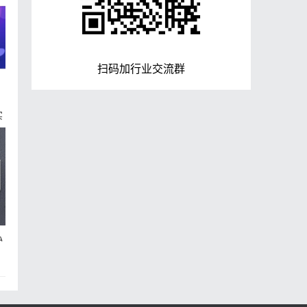
扫码加行业交流群
亿
实
私
费