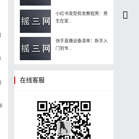
小红书发型剪发教程男：男
生在家...
果
快手直播设备清单：新手入
门到专...
等
在线客服
的
用