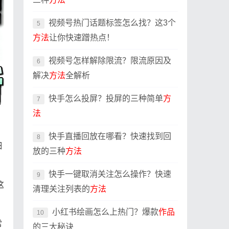
视频号热门话题标签怎么找？这3个
5
方法
让你快速蹭热点！
视频号怎样解除限流？限流原因及
6
解决
方法
全解析
快手怎么投屏？投屏的三种简单
方
7
法
快手直播回放在哪看？快速找到回
8
细
放的三种
方法
快手一键取消关注怎么操作？快速
9
这
清理关注列表的
方法
小红书绘画怎么上热门？爆款
作品
10
常
的三大秘诀