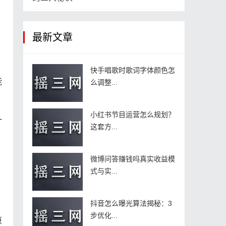
最新文章
快手唱歌时歌词字体颜色怎
能
么调整...
小红书节目运营怎么规划？
一
这套方...
微博问答赚钱吗真实收益模
式与实...
抖音怎么曝光算法揭秘：3
步优化...
原