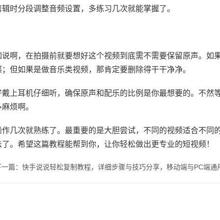
剪辑时分段调整音频设置，多练习几次就能掌握了。
如说啊，在拍摄前就要想好这个视频到底需不需要保留原声。如
感；但如果是做音乐类视频，那肯定要删除得干干净净。
好戴上耳机仔细听，确保原声和配乐的比例是你最想要的。不然
多麻烦啊。
操作几次就熟练了。最重要的是大胆尝试，不同的视频适合不同
法了。希望这篇教程能帮到你，让你轻松做出更专业的短视频！
下一篇：快手说说轻松复制教程，详细步骤与技巧分享，移动端与PC端通