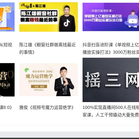
从短视
陈江雄《橱窗社群做离钱最近
抖音扫盲进阶课《单视频上
的事情》
播放实操打法》3000万粉丝
操玩
8.0》
雅俊《视频号魔力运营绝学》
100%实现直播间500人在线
家课，人工干预撬动大量免
精