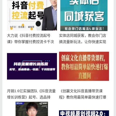
大力说《抖音付费控流起号
实体店同城获客，教会你门店
课》带你掌握付费控流卡千次
搞流量新玩法，让你快速实现
控流速方法
客流暴增
月销1.6亿实操团队《抖音流量
《创嬴文化抖音直播带货课
增长训练营》起号、选品排
程》教你用最简单最快速打爆
品、引
直播间