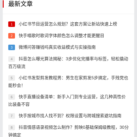
最新文章
小红书节目运营怎么规划？这套方案让新站快速上榜
1
快手唱歌时歌词字体颜色怎么调整才能更醒目
2
微博问答赚钱吗真实收益模式与实操指南
3
抖音怎么曝光算法揭秘：3步优化完播率与标签，轻松撬动
4
百万级流
小红书发型剪发教程男：男生在家剪发5步搞定，手残党也
5
能秒会！
快手直播设备清单：新手入门到专业运营，这几种高性价
6
比装备不容
快手按城市找人找不到？权限设置与跨城搜索避坑指南
7
抖音情感语录视频怎么制作？剪映0基础保姆级教程，30分
8
钟搞定