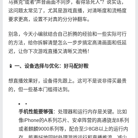
马赛克”或者“声音画面不同步，看得急死人”？说实话，
这问题太常见了，尤其是游戏直播，对清晰度和流畅度
要求更高，设置不对真的分分钟翻车。
别急，今天小编就结合自己折腾的经验和一些实际可行
的方法，给你拆解清楚怎么一步步搞定高清画面和低延
迟，让你下次游戏直播又清晰又流畅！
​📱 一、设备选择与优化：好马配好鞍​
想直播效果好，设备得先跟上。这可不是说非得买最贵
的，但一些基本门槛得达到。
•
​手机性能要够强​
​：处理器和运行内存是关键。比如
像iPhone的A系列芯片、安卓阵营的高通骁龙8系列
或者麒麟9000系列等，配合至少8GB以上的运行内
存，能更好地同时处理游戏运行和直播推流，减少