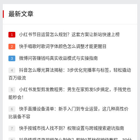
最新文章
小红书节目运营怎么规划？这套方案让新站快速上榜
1
快手唱歌时歌词字体颜色怎么调整才能更醒目
2
微博问答赚钱吗真实收益模式与实操指南
3
抖音怎么曝光算法揭秘：3步优化完播率与标签，轻松撬动
4
百万级流
小红书发型剪发教程男：男生在家剪发5步搞定，手残党也
5
能秒会！
快手直播设备清单：新手入门到专业运营，这几种高性价
6
比装备不容
快手按城市找人找不到？权限设置与跨城搜索避坑指南
7
抖音情感语录视频怎么制作？剪映0基础保姆级教程，30分