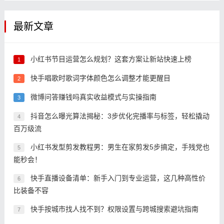
最新文章
小红书节目运营怎么规划？这套方案让新站快速上榜
1
快手唱歌时歌词字体颜色怎么调整才能更醒目
2
微博问答赚钱吗真实收益模式与实操指南
3
抖音怎么曝光算法揭秘：3步优化完播率与标签，轻松撬动
4
百万级流
小红书发型剪发教程男：男生在家剪发5步搞定，手残党也
5
能秒会！
快手直播设备清单：新手入门到专业运营，这几种高性价
6
比装备不容
快手按城市找人找不到？权限设置与跨城搜索避坑指南
7