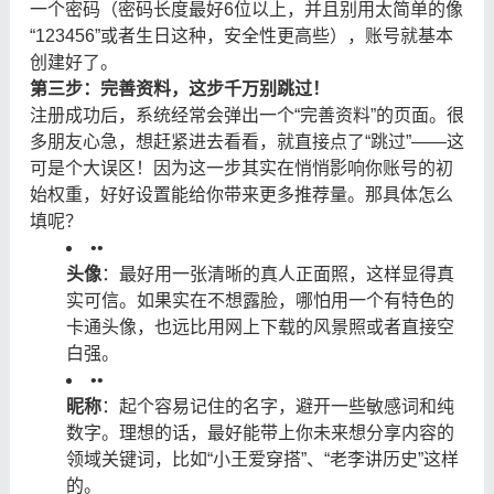
一个密码（密码长度最好6位以上，并且别用太简单的像
“123456”或者生日这种，安全性更高些），账号就基本
创建好了。
第三步：完善资料，这步千万别跳过！
注册成功后，系统经常会弹出一个“完善资料”的页面。很
多朋友心急，想赶紧进去看看，就直接点了“跳过”——这
可是个大误区！因为这一步其实在悄悄影响你账号的初
始权重，好好设置能给你带来更多推荐量。那具体怎么
填呢？
•
•
头像
：最好用一张清晰的真人正面照，这样显得真
实可信。如果实在不想露脸，哪怕用一个有特色的
卡通头像，也远比用网上下载的风景照或者直接空
白强。
•
•
昵称
：起个容易记住的名字，避开一些敏感词和纯
数字。理想的话，最好能带上你未来想分享内容的
领域关键词，比如“小王爱穿搭”、“老李讲历史”这样
的。