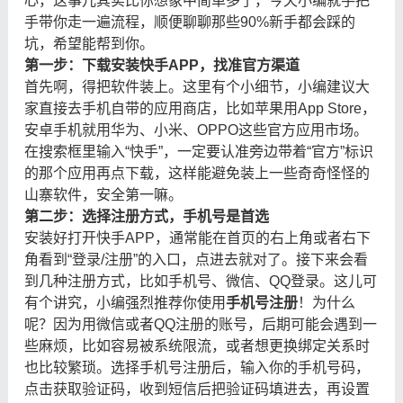
心，这事儿其实比你想象中简单多了，今天小编就手把
手带你走一遍流程，顺便聊聊那些90%新手都会踩的
坑，希望能帮到你。
第一步：下载安装快手APP，找准官方渠道
首先啊，得把软件装上。这里有个小细节，小编建议大
家直接去手机自带的应用商店，比如苹果用App Store，
安卓手机就用华为、小米、OPPO这些官方应用市场。
在搜索框里输入“快手”，一定要认准旁边带着“官方”标识
的那个应用再点下载，这样能避免装上一些奇奇怪怪的
山寨软件，安全第一嘛。
第二步：选择注册方式，手机号是首选
安装好打开快手APP，通常能在首页的右上角或者右下
角看到“登录/注册”的入口，点进去就对了。接下来会看
到几种注册方式，比如手机号、微信、QQ登录。这儿可
有个讲究，小编强烈推荐你使用
手机号注册
！为什么
呢？因为用微信或者QQ注册的账号，后期可能会遇到一
些麻烦，比如容易被系统限流，或者想更换绑定关系时
也比较繁琐。选择手机号注册后，输入你的手机号码，
点击获取验证码，收到短信后把验证码填进去，再设置