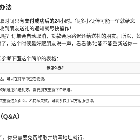
理办法
领取时间只有
支付成功后的24小时
。很多小伙伴可能一忙就给忘
，收到朋友送礼的通知就尽快操作！
么呢？订单会自动取消，货款会原路退还给送礼的朋友。所以，
了，这个时候最好跟朋友说一声，看看他/她能不能重新送你一
以参考下面这个简单的表格：
该怎么办？
达，可以在订单中查看物流。
款项退还给送礼方。需要朋友重新下单赠送。
试重新进入页面。若持续失败，可联系快手官方客服咨询。
Q&A）
了，你只需要免费领取并填写地址就行。