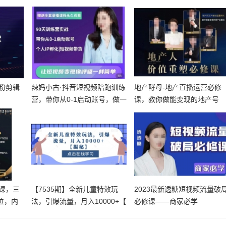
粉剪辑
辣妈小古·抖音短视频陪跑训练
地产酵母-地产直播运营必修
营，带你从0-1启动账号，做一
课，教你做能变现的地产号
个
（直播运营
课，三
【7535期】全新儿童特效玩
2023最新透糖短视频流量破
位，内
法，引爆流量，月入10000+【
必修课——商家必学