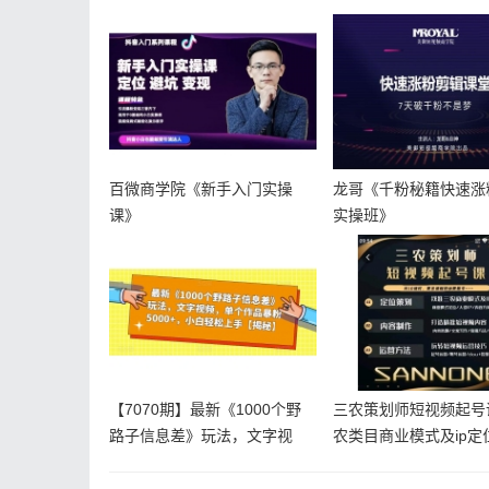
百微商学院《新手入门实操
龙哥《千粉秘籍快速涨
课》
实操班》
【7070期】最新《1000个野
三农策划师短视频起号
路子信息差》玩法，文字视
农类目商业模式及ip定
频，
容制作