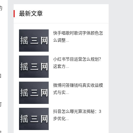
的
最新文章
快手唱歌时歌词字体颜色怎
么调整...
小红书节目运营怎么规划？
这套方...
口
微博问答赚钱吗真实收益模
式与实...
可
抖音怎么曝光算法揭秘：3
步优化...
完