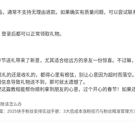
品，通常不支持无理由退款。如果确实有质量问题，可以尝试联
版，登录后都可以正常领取礼物。
春节送礼带来了新意，尤其适合给远方的亲友一份惊喜。不过嘛
送礼的还是收礼的，都得心里有根弦，别让心意因为超时而落空
错信息导致礼物送不到，那可就太遗憾了。
望这篇教程能帮你顺利拿到朋友的心意，过个开心的春节！如果
到账该怎么办
篇：2025快手粉丝安排实战手册：3大低成本涨粉技巧与粉丝精准管理方