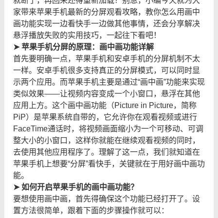
就断了，再回来还得重新加载？别急，小编今天就为大
家带来苹果手机最新的分屏观看攻略，教你怎么用画中
画功能实现一边看快手一边做其他事情，还会分享解决
悬浮播放失败的实用技巧，一起往下看吧！
➤ 苹果手机分屏的原理：画中画功能详解
首先要明确一点，苹果手机和安卓手机的分屏机制不太
一样。安卓手机很多支持真正的分屏模式，可以同时显
示两个应用。而苹果手机主要是通过“画中画”功能来实现
类似效果——让视频内容变成一个小窗口，悬浮在其他
应用上方。这个画中画功能（Picture in Picture，简称
PiP）是苹果系统自带的，它允许你在观看视频或进行
FaceTime通话时，将视频画面缩小为一个可移动、可调
整大小的小窗口，这样你就能在继续观看视频的同时，
去使用其他应用程序了。理解了这一点，我们就知道在
苹果手机上想要“分屏”看快手，关键就在于用好画中画功
能。
➤ 如何开启苹果手机的画中画功能？
要想使用画中画，首先得确保这个功能已经打开了。设
置方法很简单，跟着下面的步骤操作就可以：