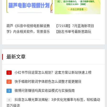
葫芦《抖音中视频电影解说教
【7215期】7月蓝海新项目
学》内含相关软件，背景音乐
【励志书单号最新思路玩
等
法】，适合
最新文章
小红书节目运营怎么规划？这套方案让新站快速上榜
1
快手唱歌时歌词字体颜色怎么调整才能更醒目
2
微博问答赚钱吗真实收益模式与实操指南
3
抖音怎么曝光算法揭秘：3步优化完播率与标签，轻松撬动
4
百万级流