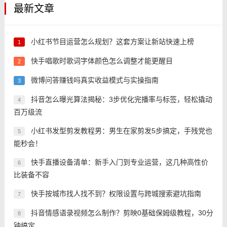
最新文章
小红书节目运营怎么规划？这套方案让新站快速上榜
1
快手唱歌时歌词字体颜色怎么调整才能更醒目
2
微博问答赚钱吗真实收益模式与实操指南
3
抖音怎么曝光算法揭秘：3步优化完播率与标签，轻松撬动
4
百万级流
小红书发型剪发教程男：男生在家剪发5步搞定，手残党也
5
能秒会！
快手直播设备清单：新手入门到专业运营，这几种高性价
6
比装备不容
快手按城市找人找不到？权限设置与跨城搜索避坑指南
7
抖音情感语录视频怎么制作？剪映0基础保姆级教程，30分
8
钟搞定