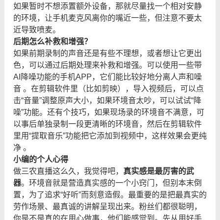
如果暂时不想添置额外设备，那就尽量找一个相对安静
的环境，让手机麦克风离你的嘴近一些，但注意不要太
近导致喷麦。
后期怎么补救和增强？
如果前期录制的声音还是有些不理想，或者想让它更出
色，可以通过后期处理来补救和增强。可以使用一些带
AI降噪功能的手机APP，它们能比较好地分离人声和噪
音 。在剪辑软件里（比如剪映），导入视频后，可以点
击“音量”调整原声大小，如果环境音太吵，可以试试“降
噪”功能。还有个技巧，如果现场录的环境音不满意，可
以事后单独录制一段更清晰的环境音，然后在剪辑软件
里用“提取音乐”功能把它添加到视频中，这样效果会更纯
净 。
小编的个人心得
做三农直播这么久，我觉得吧，
真实感是最厉害的武
器
。环境音就是营造真实感的一个小窍门，但别本末倒
置，为了追求“好听”而刻意造假。最重要的是把最真实的
劳作场景、最真诚的讲解呈现出来。粉丝们都很聪明，
你是不是真的在用心做事，他们能感觉到。先从用好手