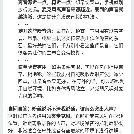
离音源近一点，再近一点
：想录切菜声，手机就别
放得太远。
麦克风离声音来源越近，录到的声音就
越清晰
，这是提升音质最直接的办法 。
•
•
避开这些噪音坑
：录音前，检查一下周围有没有空
调、风扇、电脑主机这类持续发出低频噪音的东
西，最好关掉它们。千万别小看这些背景音，它们
很容易让你的主声音变得模糊 。
•
•
简单隔音有用
：如果条件有限，可以在房间挂厚窗
帘、铺地毯，这些软质材料能吸收反射声波，减少
回声，让录音效果更好 。在野外的话，可以巧妙利
用自然环境，比如身体背风站立，来减弱风噪对麦
克风的影响。
自问自答：粉丝说听不清我说话，该怎么突出人声？
这时候可以考虑用
领夹麦克风
。它能把麦克风别在衣领
位置，近距离收录你的人声，对环境噪音的抑制效果很
好，非常适合在户外或者有些嘈杂的环境下进行讲解 。