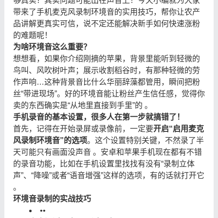
够真实？其实问题可能出在声音上！今天小编就为大家
带来了手机麦克风录制环境音的实用技巧，帮你让农产
品讲解更真实可信，说不定还能解决新手如何快速涨粉
的难题呢！
为啥环境音这么重要？
想想看，如果你介绍刚摘的苹果，背景里能听到轻微的
鸟叫、风吹树叶声；展示收割稻谷时，有那种轻微的劳
作声响…这种背景音比什么华丽辞藻都管用，瞬间把粉
丝“带进现场”。好的环境音能让粉丝产生信任感，觉得你
卖的东西确实是“从地里直接到手里”的 。
手机录音的基本设置，很多人在第一步就搞错了！
首先，记得在开始录屏或录像前，一定要
开启“启用麦克
风录制环境音”的选项
。这个设置特别关键，不然录了半
天可能只有画面没声音 。安卓和苹果手机现在都有不错
的录音功能，比如在手机设置里找找有没有“录制立体
声”、“降噪”或者“语音增强”这样的选项，有的话就打开它
。
环境音录制的实战技巧
•
•