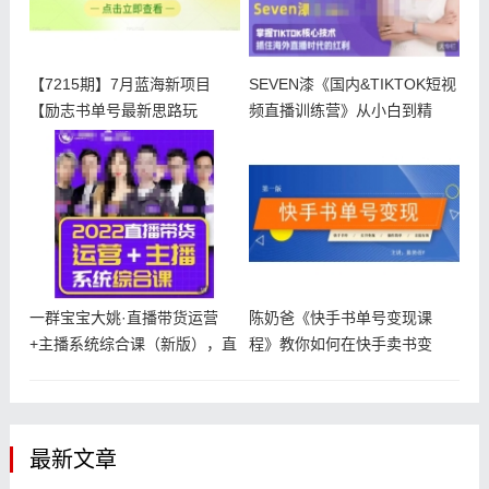
【7215期】7月蓝海新项目
SEVEN漆《国内&TIKTOK短视
【励志书单号最新思路玩
频直播训练营》从小白到精
法】，适合
一群宝宝大姚·直播带货运营
陈奶爸《快手书单号变现课
+主播系统综合课（新版），直
程》教你如何在快手卖书变
播带货
现，每月多赚
最新文章