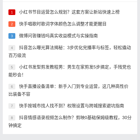
小红书节目运营怎么规划？这套方案让新站快速上榜
1
快手唱歌时歌词字体颜色怎么调整才能更醒目
2
微博问答赚钱吗真实收益模式与实操指南
3
抖音怎么曝光算法揭秘：3步优化完播率与标签，轻松撬动
4
百万级流
小红书发型剪发教程男：男生在家剪发5步搞定，手残党也
5
能秒会！
快手直播设备清单：新手入门到专业运营，这几种高性价
6
比装备不容
快手按城市找人找不到？权限设置与跨城搜索避坑指南
7
抖音情感语录视频怎么制作？剪映0基础保姆级教程，30分
8
钟搞定