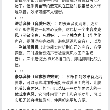
部性能不错的智能手机和一副普通的耳机就可以开
始了。但手机自带的麦克风在直播时很容易收入环
境噪音，效果可能不太理想。
•
•
进阶套餐（音质升级）：
​ 想要声音更清晰、更专
业？那你需要一套核心设备。这包括一个
电容麦克
风
（灵敏度高，音质好）、一个
独立声卡
（能优化
声音，提供混响等效果，避免延迟和杂音），以及
一副
监听耳机
（让你能实时听到自己的声音，方便
调整，同时避免音箱声音被麦克风收回产生噪
音）。声卡建议选择USB接口的，即插即用比较方
便。
•
•
豪华套餐（追求极致效果）：
​ 如果你对效果有更高
要求，可以考虑增加
补光灯
来改善画面光线，让肤
色看起来更好。甚至可以选择一些功能更强大的
一
体式麦克风
，它可能内置了声卡和音响功能，可以
实现无线直播和录音，使用起来更加方便。