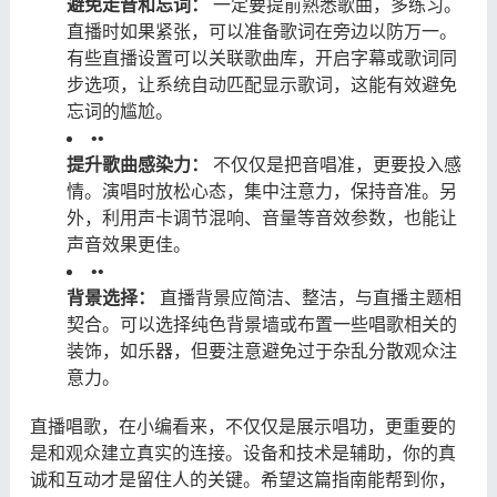
避免走音和忘词：
​ 一定要提前熟悉歌曲，多练习。
直播时如果紧张，可以准备歌词在旁边以防万一。
有些直播设置可以关联歌曲库，开启字幕或歌词同
步选项，让系统自动匹配显示歌词，这能有效避免
忘词的尴尬。
•
•
提升歌曲感染力：
​ 不仅仅是把音唱准，更要投入感
情。演唱时放松心态，集中注意力，保持音准。另
外，利用声卡调节混响、音量等音效参数，也能让
声音效果更佳。
•
•
背景选择：
​ 直播背景应简洁、整洁，与直播主题相
契合。可以选择纯色背景墙或布置一些唱歌相关的
装饰，如乐器，但要注意避免过于杂乱分散观众注
意力。
直播唱歌，在小编看来，不仅仅是展示唱功，更重要的
是和观众建立真实的连接。设备和技术是辅助，你的真
诚和互动才是留住人的关键。希望这篇指南能帮到你，