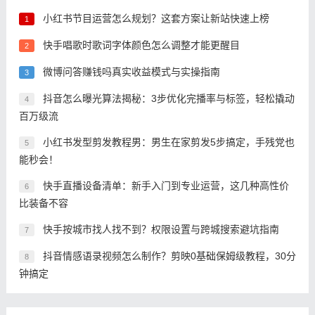
小红书节目运营怎么规划？这套方案让新站快速上榜
1
快手唱歌时歌词字体颜色怎么调整才能更醒目
2
微博问答赚钱吗真实收益模式与实操指南
3
抖音怎么曝光算法揭秘：3步优化完播率与标签，轻松撬动
4
百万级流
小红书发型剪发教程男：男生在家剪发5步搞定，手残党也
5
能秒会！
快手直播设备清单：新手入门到专业运营，这几种高性价
6
比装备不容
快手按城市找人找不到？权限设置与跨城搜索避坑指南
7
抖音情感语录视频怎么制作？剪映0基础保姆级教程，30分
8
钟搞定