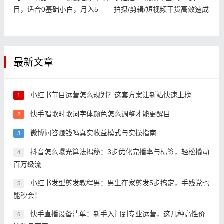
目，适合0基础小白，月入5
拍摄/剪辑/短视频干货高效速成
班
最新文章
小红书节目运营怎么规划？这套方案让新站快速上榜
1
快手唱歌时歌词字体颜色怎么调整才能更醒目
2
微博问答赚钱吗真实收益模式与实操指南
3
抖音怎么曝光算法揭秘：3步优化完播率与标签，轻松撬动
4
百万级流
小红书发型剪发教程男：男生在家剪发5步搞定，手残党也
5
能秒会！
快手直播设备清单：新手入门到专业运营，这几种高性价
6