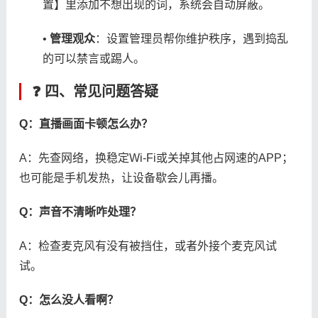
置】里添加不想出现的词，系统会自动屏蔽。
• ​
​管理观众​
​：设置管理员帮你维护秩序，遇到捣乱
的可以禁言或踢人。
❓ ​
​四、常见问题答疑​
​Q：直播画面卡顿怎么办？​
A：先查网络，换稳定Wi-Fi或关掉其他占网速的APP；
也可能是手机发热，让设备歇会儿再播。
​Q：声音不清晰咋处理？​
A：检查麦克风有没有被挡住，或者外接个麦克风试
试。
​Q：怎么没人看啊？​