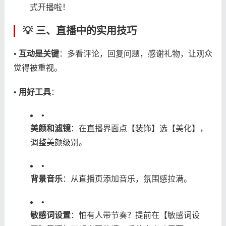
式开播啦！
💡 ​
​三、直播中的实用技巧​
• ​
​互动是关键​
​：多看评论，回复问题，感谢礼物，让观众
觉得被重视。
• ​
​用好工具​
​：
•
​美颜和滤镜​
​：在直播界面点【装饰】选【美化】，
调整美颜级别。
•
​背景音乐​
​：从直播页添加音乐，氛围感拉满。
•
​敏感词设置​
​：怕有人带节奏？提前在【敏感词设