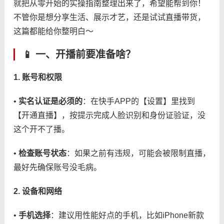
就把从零开始的实操指南整理出来了，希望能帮到你！
不管你是想分享生活、展示才艺，还是试试直播带货，
这篇都能给你整明白～
📱 ​
​一、开播前要准备啥？​
​1. 账号和权限​
• ​
​实名认证是必须的​
​：在快手APP的【设置】里找到
【开通直播】，按提示完成人脸识别和身份证验证，没
这个开不了播。
• ​
​检查账号状态​
​：如果之前有违规，可能会被限制直播，
最好先确保账号没毛病。
​2. 设备和网络​
• ​
​手机选择​
​：建议用性能好点的手机，比如iPhone新款