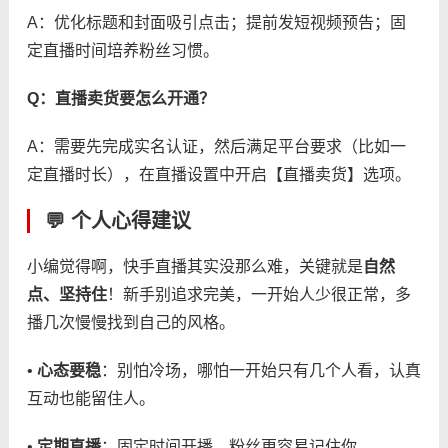
A：优化标题和封面吸引点击；提前发短视频预告；固
定直播时间培养粉丝习惯。
​Q：直播卖货要怎么开通？​
A：需要先完成实名认证，然后满足平台要求（比如一
定直播时长），在直播设置中开启【直播卖货】选项。
💬 ​
​个人心得建议​
小编觉得啊，快手直播其实没那么难，关键就是​
​自然
点、坚持住​
​！新手别追求完美，一开始人少很正常，多
播几次慢慢找到自己的风格。
• ​
​心态要稳​
​：别怕冷场，哪怕一开始只有几个人看，认真
互动也能留住人。
• ​
​定期直播​
​：固定时间开播，粉丝更容易记住你。