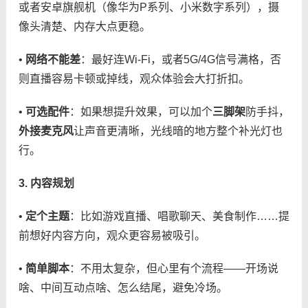
或者安卓旗舰机（像华为P系列、小米数字系列），摄
像头清楚、内存大点更稳。
• ​
​网络不能差​
​：最好连Wi-Fi，或者5G/4G信号满格，否
则直播容易卡顿或掉线，观众体验会大打折扣。
• ​
​可选配件​
​：如果想提升效果，可以加个​
​三脚架​
​防手抖，​
外接麦克风​
​让声音更清晰，光线暗的地方整个补光灯也
行。
​3. 内容规划​
• ​
​定个主题​
​：比如游戏直播、唱歌聊天、美食制作……提
前想好内容方向，观众更容易被吸引。
• ​
​简单脚本​
​：不用太复杂，但心里有个流程——开场说
啥、中间互动点啥、怎么结尾，避免冷场。