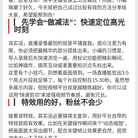
看、愿意互动？快手主播录像怎么剪辑这个问题，小编
琢磨了好久，今天就把自己试过比较有效的方法分享给
大家，希望能帮到你！
▏先学会“做减法”：快速定位高光
时刻
说实话，直播录像最怕的就是平铺直叙。观众注意力有
限，你必须把最精华的部分提炼出来。小编的习惯是，
导入录屏后先快速浏览一遍，用标记功能把精彩瞬间，
比如神操作、搞笑互动或者重要知识点先标出来。
这里有个小技巧，别想着面面俱到。一场直播能剪出3-5
个亮点片段就足够了，每个片段控制在15-30秒。虽然想
多展示内容，但短视频平台就是越精炼越好。你可以试
试用“快速剪切”来增强视频节奏感，避免冗长。
▏特效用的好，粉丝不会少
接着说特效。其实没必要搞得太复杂，用好平台自带的
特效就挺有效果。比如在关键操作瞬间来个“动态缩放”，
把画面放大突出细节，配合关键帧让效果更自然，视觉