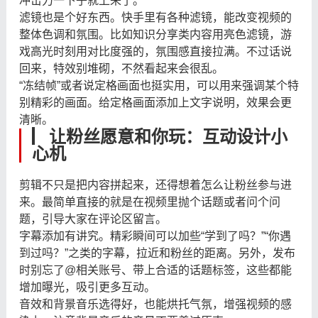
冲击力一下子就上来了。
滤镜也是个好东西。快手里有各种滤镜，能改变视频的
整体色调和氛围。比如知识分享类内容用亮色滤镜，游
戏高光时刻用对比度强的，氛围感直接拉满。不过话说
回来，特效别堆砌，不然看起来会很乱。
“冻结帧”或者说定格画面也挺实用，可以用来强调某个特
别精彩的画面。给定格画面添加上文字说明，效果会更
清晰。
▏让粉丝愿意和你玩：互动设计小
心机
剪辑不只是把内容拼起来，还得想着怎么让粉丝参与进
来。最简单直接的就是在视频里抛个话题或者问个问
题，引导大家在评论区留言。
字幕添加有讲究。精彩瞬间可以加些“学到了吗？”“你遇
到过吗？”之类的字幕，拉近和粉丝的距离。另外，发布
时别忘了@相关账号、带上合适的话题标签，这些都能
增加曝光，吸引更多互动。
音效和背景音乐选得好，也能烘托气氛，增强视频的感