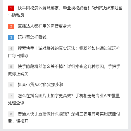
快手同校怎么解除绑定：毕业换校必看！5步解决绑定残留
1
与隐私风
直播达人都在用的声音变身术
2
玩抖音怎样赚钱,
3
搜索快手上游戏赚钱的真实玩法：零粉丝如何通过试玩推
4
广每日赚取
快手隐藏粉丝怎么关不掉？详细排查这几种原因，手把手
5
教你正确关
抖音带货从0到1实操步骤
6
怎么在抖音图片上加字更高效？手机相册与专业APP批量
7
处理全评
普通人快手直播做什么赚钱？深耕三农电商与实用技能付
8
费，轻松开