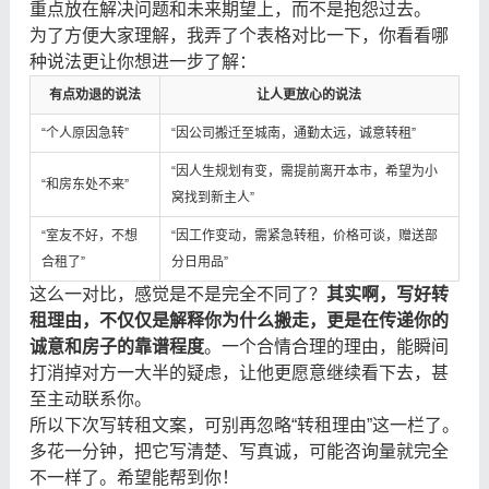
重点放在解决问题和未来期望上，而不是抱怨过去。
为了方便大家理解，我弄了个表格对比一下，你看看哪
种说法更让你想进一步了解：
有点劝退的说法
让人更放心的说法
“个人原因急转”
“因公司搬迁至城南，通勤太远，诚意转租”
“因人生规划有变，需提前离开本市，希望为小
“和房东处不来”
窝找到新主人”
“室友不好，不想
“因工作变动，需紧急转租，价格可谈，赠送部
合租了”
分日用品”
这么一对比，感觉是不是完全不同了？
其实啊，写好转
租理由，不仅仅是解释你为什么搬走，更是在传递你的
诚意和房子的靠谱程度
。一个合情合理的理由，能瞬间
打消掉对方一大半的疑虑，让他更愿意继续看下去，甚
至主动联系你。
所以下次写转租文案，可别再忽略“转租理由”这一栏了。
多花一分钟，把它写清楚、写真诚，可能咨询量就完全
不一样了。希望能帮到你！