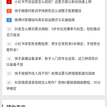
小红书节目运营怎么规划？这套方案让新站快速上榜
1
快手唱歌时歌词字体颜色怎么调整才能更醒目
2
微博问答赚钱吗真实收益模式与实操指南
3
抖音怎么曝光算法揭秘：3步优化完播率与标签，轻松撬动
4
百万级流
小红书发型剪发教程男：男生在家剪发5步搞定，手残党也
5
能秒会！
快手直播设备清单：新手入门到专业运营，这几种高性价
6
比装备不容
快手按城市找人找不到？权限设置与跨城搜索避坑指南
7
抖音情感语录视频怎么制作？剪映0基础保姆级教程，30分
8
钟搞定