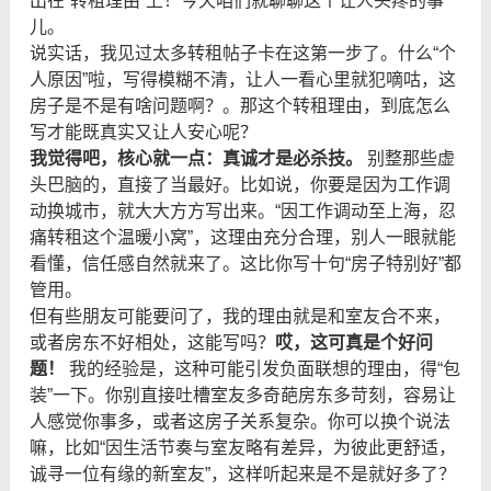
出在“转租理由”上！今天咱们就聊聊这个让人头疼的事
儿。
说实话，我见过太多转租帖子卡在这第一步了。什么“个
人原因”啦，写得模糊不清，让人一看心里就犯嘀咕，这
房子是不是有啥问题啊？。那这个转租理由，到底怎么
写才能既真实又让人安心呢？
我觉得吧，核心就一点：真诚才是必杀技。
​ 别整那些虚
头巴脑的，直接了当最好。比如说，你要是因为工作调
动换城市，就大大方方写出来。“因工作调动至上海，忍
痛转租这个温暖小窝”，这理由充分合理，别人一眼就能
看懂，信任感自然就来了。这比你写十句“房子特别好”都
管用。
但有些朋友可能要问了，我的理由就是和室友合不来，
或者房东不好相处，这能写吗？
哎，这可真是个好问
题！
​ 我的经验是，这种可能引发负面联想的理由，得“包
装”一下。你别直接吐槽室友多奇葩房东多苛刻，容易让
人感觉你事多，或者这房子关系复杂。你可以换个说法
嘛，比如“因生活节奏与室友略有差异，为彼此更舒适，
诚寻一位有缘的新室友”，这样听起来是不是就好多了？