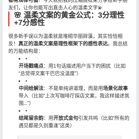
都有规律可循
！今天就把我的压箱底框架分享给新手朋
友们，让你也能写出直击人心的温柔文字💫
🌸 温柔文案的黄金公式：3分理性
+7分感性
很多新手误以为温柔就是堆砌华丽辞藻，其实恰恰相
反！
真正的温柔文案是理性框架下的感性表达
。我总结
的万能结构是：
•
开场戳痛点
：用1句话描述用户当下的困扰（比如
“总觉得文案干巴巴没温度”）
•
中间给解法
：不是单纯讲道理，而是用
场景化故事
带入（比如“上次写咖啡厅探店文案，我这样描述氛
围...”）
•
结尾留余韵
：用
开放式金句
引发共鸣（比如“所有的
遇见都是久别重逢”这类）