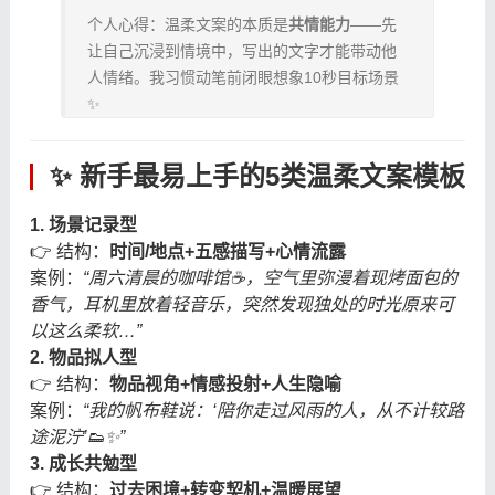
个人心得：温柔文案的本质是
共情能力
——先
让自己沉浸到情境中，写出的文字才能带动他
人情绪。我习惯动笔前闭眼想象10秒目标场景
✨
✨ 新手最易上手的5类温柔文案模板
1. 场景记录型
👉 结构：
时间/地点+五感描写+心情流露
案例：
“周六清晨的咖啡馆☕️，空气里弥漫着现烤面包的
香气，耳机里放着轻音乐，突然发现独处的时光原来可
以这么柔软…”
2. 物品拟人型
👉 结构：
物品视角+情感投射+人生隐喻
案例：
“我的帆布鞋说：‘陪你走过风雨的人，从不计较路
途泥泞’👟✨”
3. 成长共勉型
👉 结构：
过去困境+转变契机+温暖展望