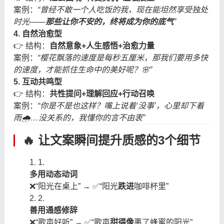
案例：
“曾经不敢一个人吃饭的我，现在能坦然享受独处
时光——
那些让你不安的，终将成为你的底气
”
4. 自然治愈型
👉 结构：
自然意象+人生感悟+治愈力量
案例：
“樱花飘落的速度是每秒五厘米，那我们要用多快
的速度，才能抓住生命中的美好呢？🌸”
5. 互动共鸣型
👉 结构：
共性提问+理解回应+行动召唤
案例：
“你是不是也这样？嘴上说着‘没事’，心里却下着
雨🌧️…没关系的，我懂你的言不由衷”
🔥 让文案瞬间提升质感的3个细节
1.
多用动态动词
❌“阳光在桌上” → ✅“阳光
跌进
咖啡杯里”
2.
善用通感修辞
❌“歌声好听” → ✅“歌声
甜得像
裹了蜂蜜的阳光”