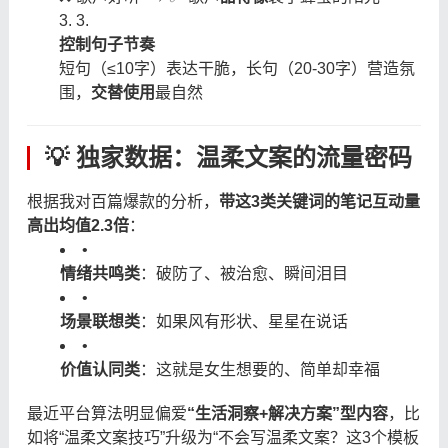
3.
控制句子节奏
短句（≤10字）表达干脆，长句（20-30字）营造氛
围，
交替使用
最自然
💡 独家数据：温柔文案的流量密码
根据我对百篇爆款的分析，
带这3类关键词的笔记互动量
高出均值2.3倍
：
•
情绪共鸣类
：破防了、被治愈、瞬间泪目
•
场景联想类
：如果风有形状、星星在说话
•
价值认同类
：这就是女生想要的、简单却幸福
最近平台算法明显偏爱
“生活洞察+解决方案”型内容
，比
如将“温柔文案技巧”升级为“不会写温柔文案？这3个模板