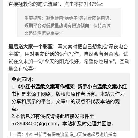
直接拯救你的笔记流量”，点击率提升47%📈
重要提醒：避免使用“绝绝子”等过度网络用语，
近期平台对低质量热词有限流倾向
！保持真诚
比追逐潮流更重要✅
最后送大家一个彩蛋
：写文案时把自己想象成“深夜电台
主播”，用对朋友说话的语气写作，自然会有温柔感。试
试在文末加一句“今天的阳光很好，希望你也是☀️”，互动
量会有惊喜~
免责声明：
1.
《小红书温柔文案写作框架_新手小白温柔文案小红
书》
是来源于网络，版权归原作者所有。本站只作为
分享和展示的平台，文章中的观点不代表本站的观
点。
2.本信息如有侵权请将此链接发邮件至
573943400@qq.com，本站将及时处理并回复。
上一篇：小红书新号有保底流量吗_3天快速起号避坑指南