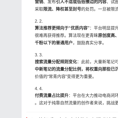
营销​
​、发布​
​引人不适或低俗擦边的内容​
​、试
采取​
​限流、降权甚至封号​
​的处罚。一旦被限
2.
​算法推荐更倾向于“优质内容”​
​：平台明显提
很难再获得推荐。算法现在更青睐​
​原创度高
千粉以下的普通用户​
​，鼓励真实分享。
3.
​搜索流量分配规则变化​
​：此前，大量新笔记
中新笔记的流量分配比例，将权重向那些已沉
价值的“常青内容”变得更为重要。
4.
​付费流量占比提升​
​：平台在大力推动电商闭
。这对于纯靠自然流量的创作者来说，挑战