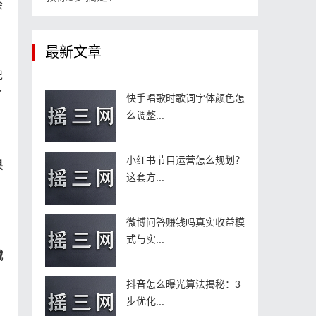
会
最新文章
记
​
快手唱歌时歌词字体颜色怎
么调整...
小红书节目运营怎么规划？
果
这套方...
微博问答赚钱吗真实收益模
式与实...
​
抖音怎么曝光算法揭秘：3
步优化...