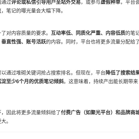
图通过​
​评论或私信引导用户至站外交易​
​，或参与​
​虚假种草​
​，平台
流，笔记的曝光量会大幅下降。
升了对内容质量的要求。​
​互动率低、同质化严重、内容低质​
​的笔
、垂直性强、账号活跃​
​的内容。同时，平台也将更多流量分配给了
可以通过堆砌关键词抢占搜索排名。但现在，平台​
​降低了搜索结
淀至少6个月的优质笔记倾斜​
​。这意味着，持续产出能长期带来
环，因此将更多流量倾斜给了​
​付费广告（如聚光平台）和品牌商城
更大。