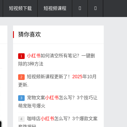
短视频下载
短视频课程
猜你喜欢
小红书
如何清空所有笔记？一键删
1
除的3种方法
短视频新课程更新了！
2025
年10月
2
更新.
宠物文案
小红书
怎么写？3个技巧让
3
萌宠账号爆火
咖啡店
小红书
怎么写？3个爆款文案
4
套路揭秘