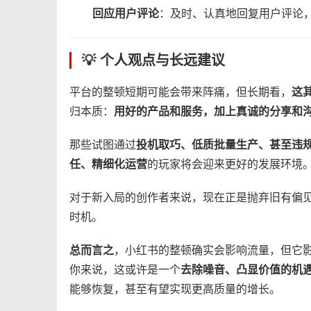
​回应用户评论​
​：及时、认真地回复用户评论
💡 个人观点与长远建议
平台的整顿短期可能会带来阵痛，但长期看，​
​
归本质：​
​用好的产品和服务，加上真诚的分享和
那些试图通过​
​投机取巧、低质批量生产、甚至违规
任、精细化运营​
​的玩家将会迎来更好的发展环境
对于新入局的创作者来说，现在正是抛弃旧有偏见
时机。
​总而言之​
​，小红书的整顿确实会影响流量，但它影
你来说，这或许是一个​
​去除噪音、凸显价值的机遇
能够恢复，甚至有望实现更高质量的增长。