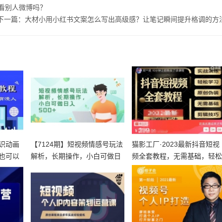
看别人微博吗？
下一篇：大材小用小红书文案怎么写出高级感？让笔记瞬间提升格调的方
识动画
【7124期】短视频情感号玩法
猫影工厂·2023最新抖音短视
也可以
解析，长期操作，小白可做日
频全套教程，无需基础，轻
入5
学习