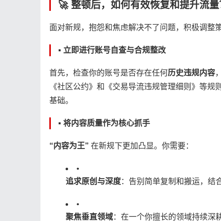
🚀 整顿后，如何有效恢复和提升流量
面对新规，抱怨和焦虑解决不了问题，积极调整
▪️ 立即进行账号自查与合规整改
首先，检查你的账号是否存在任何​
​历史违规内容​
《社区公约》和《交易导流违规管理细则》等规
基础。
▪️ 将内容质量作为核心抓手
​“内容为王”​
​ 在新规下更加凸显。你需要：
•
​追求原创与深度​
​：告别简单复制和搬运，结
•
​聚焦垂直领域​
​：在一个你擅长的领域持续深