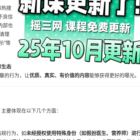
书热搜
不良信
内部也
清理
示”等
生态​
量的行为，让​
​优质、真实、有价值的内容​
​能够获得更好的曝光。
，主要体现在以下几个方面：
违规行为，如​
​未经授权使用特殊身份（如假扮医生、营养师）进