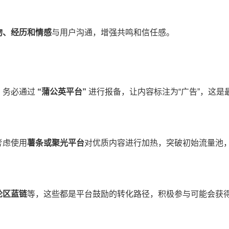
吻、经历和情感​
​与用户沟通，增强共鸣和信任感。
务必通过 ​
​“蒲公英平台”​
​ 进行报备，让内容标注为“广告”，这是
虑使用​
​薯条或聚光平台​
​对优质内容进行加热，突破初始流量池
区蓝链​
​等，这些都是平台鼓励的转化路径，积极参与可能会获