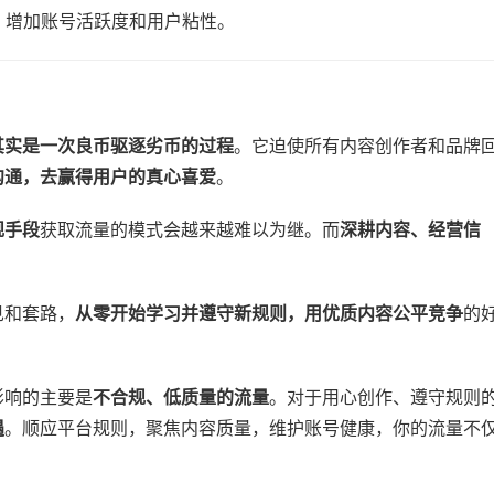
，增加账号活跃度和用户粘性。
这其实是一次良币驱逐劣币的过程​
​。它迫使所有内容创作者和品牌
沟通，去赢得用户的真心喜爱​
​。
手段​
​获取流量的模式会越来越难以为继。而​
​深耕内容、经营信
。
和套路，​
​从零开始学习并遵守新规则，用优质内容公平竞争​
​的
响的主要是​
​不合规、低质量的流量​
​。对于用心创作、遵守规则
​
​。顺应平台规则，聚焦内容质量，维护账号健康，你的流量不