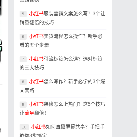
小红书
服装营销文案怎么写？3个让
5
销量翻倍的技巧！
小红书
卖货流程怎么操作？新手必
6
看的五个步骤
小红书
引流标签怎么选？选对标签
7
的三大技巧
小红书
怎么写作？新手必学的3个爆
8
文套路
小红书
装修怎么上热门？这5个技巧
9
让
流量
翻倍！
小红书
如何直播屏幕共享？手把手
10
行
教你3步搞定！