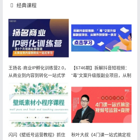
经典课程
王扬名·商业IP孵化训练营2.0，
【6746期】拆解抖音短视频：
从商业到内容到转化一站式学
“毒”文案升级版副业项目，从制
闪闪《壁纸号运营教程》抓住
秋叶大叔《4门课一站式搞定视