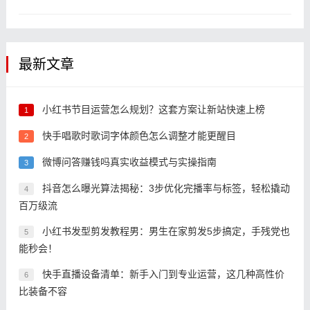
工作更合规
作者表现
最新文章
小红书节目运营怎么规划？这套方案让新站快速上榜
1
快手唱歌时歌词字体颜色怎么调整才能更醒目
2
微博问答赚钱吗真实收益模式与实操指南
3
抖音怎么曝光算法揭秘：3步优化完播率与标签，轻松撬动
4
百万级流
小红书发型剪发教程男：男生在家剪发5步搞定，手残党也
5
能秒会！
快手直播设备清单：新手入门到专业运营，这几种高性价
6
比装备不容