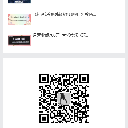
《抖音短视频情感变现项目》教您...
月营业额700万+大佬教您《玩...