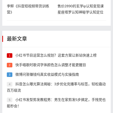
李鲆《抖音短视频带货训练
售价2890的玄学ip认知变现课
营》
星座塔罗认知神秘学认知定位
认
最新文章
小红书节目运营怎么规划？这套方案让新站快速上榜
1
快手唱歌时歌词字体颜色怎么调整才能更醒目
2
微博问答赚钱吗真实收益模式与实操指南
3
抖音怎么曝光算法揭秘：3步优化完播率与标签，轻松撬动
4
百万级流
小红书发型剪发教程男：男生在家剪发5步搞定，手残党也
5
能秒会！