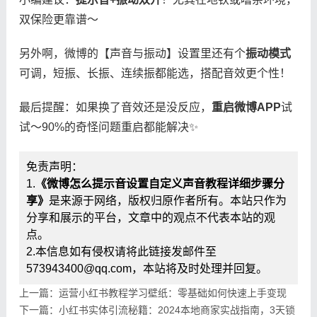
双保险更靠谱～
另外啊，微博的【声音与振动】设置里还有个​
​振动模式​
可调，短振、长振、连续振都能选，搭配音效更个性！
最后提醒：如果换了音效还是没反应，​
​重启微博APP​
​试
试～90%的奇怪问题重启都能解决✨
免责声明：
1.
《微博怎么提示音设置自定义声音教程详细步骤分
享》
是来源于网络，版权归原作者所有。本站只作为
分享和展示的平台，文章中的观点不代表本站的观
点。
2.本信息如有侵权请将此链接发邮件至
573943400@qq.com，本站将及时处理并回复。
上一篇：运营小红书教程学习壁纸：零基础如何快速上手变现
下一篇：小红书实体引流秘籍：2024本地商家实战指南，3天锁