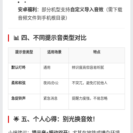
•
​安卓福利​
​：部分机型支持​
​自定义导入音效​
​（需下载
音频文件到手机根目录）
📊 四、不同提示音类型对比
​提示音类型​
​适用场景​
​特点​
​默认叮咚​
通用
辨识度高但容易听腻
​柔和和弦​
夜间/办公
不突兀，避免打扰他人
​急促铃声​
紧急消息
提醒力度强，不易忽略
🌟 五、个人心得：别光换音效！
小编建议：​
​提示音+振动双开​
​！尤其在地铁或嘈杂环境，