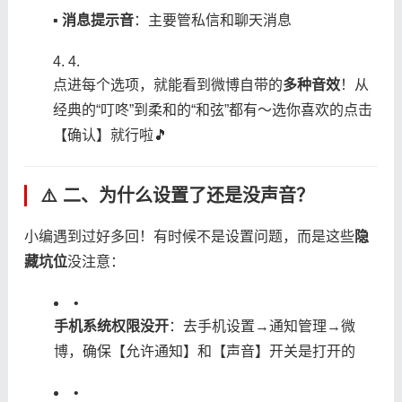
▪ ​
​消息提示音​
​：主要管私信和聊天消息
4.
点进每个选项，就能看到微博自带的​
​多种音效​
​！从
经典的“叮咚”到柔和的“和弦”都有～选你喜欢的点击
【确认】就行啦🎵
⚠️ 二、为什么设置了还是没声音？
小编遇到过好多回！有时候不是设置问题，而是这些​
​隐
藏坑位​
​没注意：
•
​手机系统权限没开​
​：去手机设置→通知管理→微
博，确保【允许通知】和【声音】开关是打开的
•