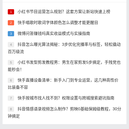
小红书节目运营怎么规划？这套方案让新站快速上榜
1
快手唱歌时歌词字体颜色怎么调整才能更醒目
2
微博问答赚钱吗真实收益模式与实操指南
3
抖音怎么曝光算法揭秘：3步优化完播率与标签，轻松撬动
4
百万级流
小红书发型剪发教程男：男生在家剪发5步搞定，手残党也
5
能秒会！
快手直播设备清单：新手入门到专业运营，这几种高性价
6
比装备不容
快手按城市找人找不到？权限设置与跨城搜索避坑指南
7
抖音情感语录视频怎么制作？剪映0基础保姆级教程，30分
8
钟搞定