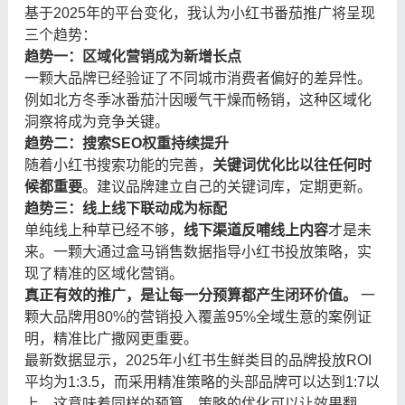
基于2025年的平台变化，我认为小红书番茄推广将呈现
三个趋势：
趋势一：区域化营销成为新增长点
一颗大品牌已经验证了不同城市消费者偏好的差异性。
例如北方冬季冰番茄汁因暖气干燥而畅销，这种区域化
洞察将成为竞争关键。
趋势二：搜索SEO权重持续提升
随着小红书搜索功能的完善，
关键词优化比以往任何时
候都重要
。建议品牌建立自己的关键词库，定期更新。
趋势三：线上线下联动成为标配
单纯线上种草已经不够，
线下渠道反哺线上内容
才是未
来。一颗大通过盒马销售数据指导小红书投放策略，实
现了精准的区域化营销。
真正有效的推广，是让每一分预算都产生闭环价值。
​ 一
颗大品牌用80%的营销投入覆盖95%全域生意的案例证
明，精准比广撒网更重要。
最新数据显示，2025年小红书生鲜类目的品牌投放ROI
平均为1:3.5，而采用精准策略的头部品牌可以达到1:7以
上。这意味着同样的预算，策略的优化可以让效果翻